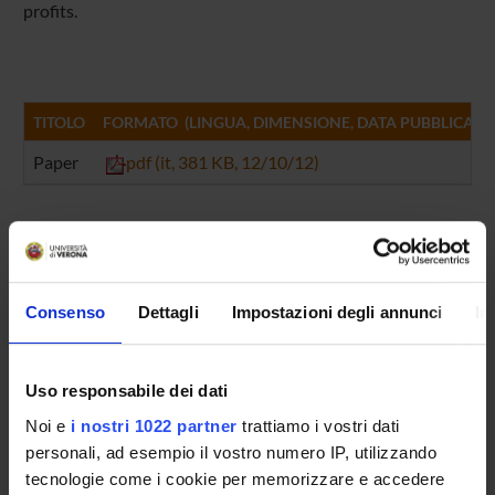
profits.
TITOLO
FORMATO (LINGUA, DIMENSIONE, DATA PUBBLICAZI
Paper
pdf (it, 381 KB, 12/10/12)
Referente
Giacomo Scandolo
Consenso
Dettagli
Impostazioni degli annunci
In
Referente esterno
Data pubblicazione
9 ottobre 2012
Uso responsabile dei dati
Noi e
i nostri 1022 partner
trattiamo i vostri dati
personali, ad esempio il vostro numero IP, utilizzando
tecnologie come i cookie per memorizzare e accedere