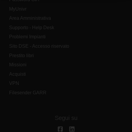
raccolto dal tuo utilizzo dei loro servizi.
MyUnivr
Area Amministrativa
Supporto - Help Desk
Problemi Impianti
Sito DSE - Accesso riservato
Prestito libri
Missioni
Acquisti
VPN
Filesender GARR
Segui su