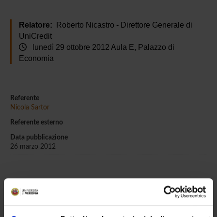
Relatore:
Roberto Nicastro - Direttore Generale di
UniCredit
lunedì 29 ottobre 2012 Aula E, Palazzo di
Economia
Referente
Nicola Sartor
Referente esterno
Data pubblicazione
26 marzo 2012
OFFERTA FORMATIVA