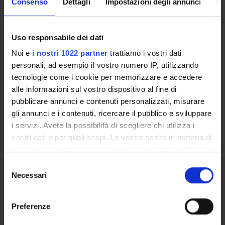
Consenso
Dettagli
Impostazioni degli annunci
In
CORSI DI STUDIO
DOTTORATI, MASTER E FORMAZIONE SUPERIORE
Uso responsabile dei dati
Noi e
i nostri 1022 partner
trattiamo i vostri dati
Contatti
personali, ad esempio il vostro numero IP, utilizzando
Persone
tecnologie come i cookie per memorizzare e accedere
Luoghi
alle informazioni sul vostro dispositivo al fine di
pubblicare annunci e contenuti personalizzati, misurare
Calendario
gli annunci e i contenuti, ricercare il pubblico e sviluppare
i servizi. Avete la possibilità di scegliere chi utilizza i
vostri dati e per quali scopi. Le vostre scelte in materia di
privacy sono applicabili solo su questa proprietà digitale
in cui avete effettuato le vostre scelte. È possibile
Selezione
modificare o revocare il proprio consenso in qualsiasi
Necessari
del
Condividi
momento dalla Dichiarazione sui cookie o facendo clic
consenso
sull'icona di attivazione della privacy.
Preferenze
Con il tuo consenso, vorremmo anche: