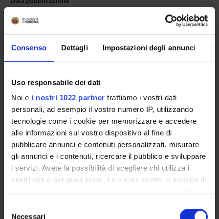
Data pubblicazione
4 gennaio 2012
Consenso
Dettagli
Impostazioni degli annunci
In
OFFERTA FORMATIVA
Uso responsabile dei dati
CORSI DI STUDIO
Noi e
i nostri 1022 partner
trattiamo i vostri dati
DOTTORATI, MASTER E FORMAZIONE SUPERIORE
personali, ad esempio il vostro numero IP, utilizzando
tecnologie come i cookie per memorizzare e accedere
alle informazioni sul vostro dispositivo al fine di
Contatti
pubblicare annunci e contenuti personalizzati, misurare
Persone
gli annunci e i contenuti, ricercare il pubblico e sviluppare
Luoghi
i servizi. Avete la possibilità di scegliere chi utilizza i
Calendario
vostri dati e per quali scopi. Le vostre scelte in materia di
privacy sono applicabili solo su questa proprietà digitale
in cui avete effettuato le vostre scelte. È possibile
Selezione
modificare o revocare il proprio consenso in qualsiasi
Necessari
del