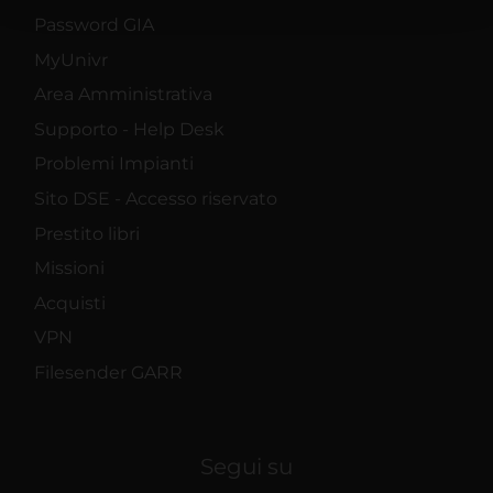
con altre informazioni che hai fornito loro o che hanno
Password GIA
raccolto dal tuo utilizzo dei loro servizi.
MyUnivr
Area Amministrativa
Supporto - Help Desk
Problemi Impianti
Sito DSE - Accesso riservato
Prestito libri
Missioni
Acquisti
VPN
Filesender GARR
Segui su