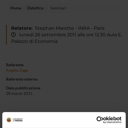
Home
Didattica
Seminari
Relatore:
Stephan Marette - INRA - Paris
lunedì 26 settembre 2011 alle ore 12.30 Aula E,
Palazzo di Economia
Referente
Angelo Zago
Referente esterno
Data pubblicazione
28 marzo 2011
OFFERTA FORMATIVA