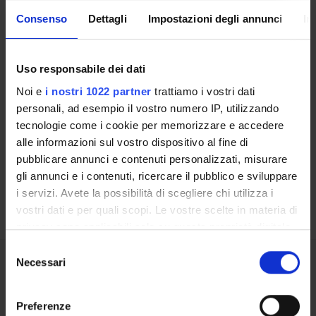
Consenso
Dettagli
Impostazioni degli annunci
In
CORSI DI STUDIO
DOTTORATI, MASTER E FORMAZIONE SUPERIORE
Uso responsabile dei dati
Noi e
i nostri 1022 partner
trattiamo i vostri dati
Contatti
personali, ad esempio il vostro numero IP, utilizzando
Persone
tecnologie come i cookie per memorizzare e accedere
Luoghi
alle informazioni sul vostro dispositivo al fine di
pubblicare annunci e contenuti personalizzati, misurare
Calendario
gli annunci e i contenuti, ricercare il pubblico e sviluppare
i servizi. Avete la possibilità di scegliere chi utilizza i
vostri dati e per quali scopi. Le vostre scelte in materia di
privacy sono applicabili solo su questa proprietà digitale
in cui avete effettuato le vostre scelte. È possibile
Selezione
modificare o revocare il proprio consenso in qualsiasi
Necessari
del
Condividi
momento dalla Dichiarazione sui cookie o facendo clic
consenso
sull'icona di attivazione della privacy.
Preferenze