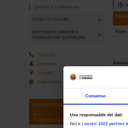
lu
OFFERTA FORMATIVA
TITOL
CORSI DI STUDIO
Paper
DOTTORATI, MASTER E
FORMAZIONE SUPERIORE
Contatti
Referen
Persone
Luoghi
Referen
Calendario
Data pu
Consenso
AGENDA DI OGGI
ven
Uso responsabile dei dati
7 agosto 2026
Noi e
i nostri 1022 partner
t