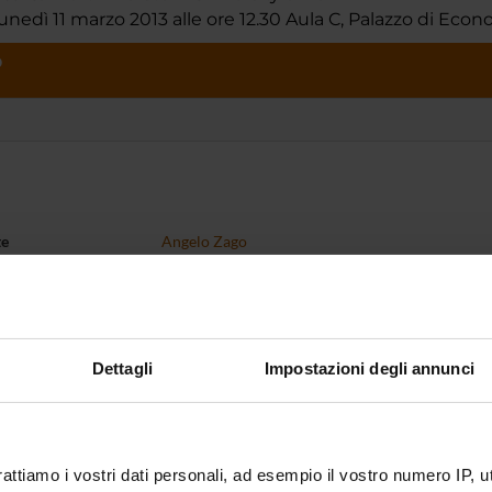
nedì 11 marzo 2013 alle ore 12.30 Aula C, Palazzo di Econ
O
te
Angelo Zago
te esterno
bblicazione
26 gennaio 2011
Dettagli
Impostazioni degli annunci
rattiamo i vostri dati personali, ad esempio il vostro numero IP, 