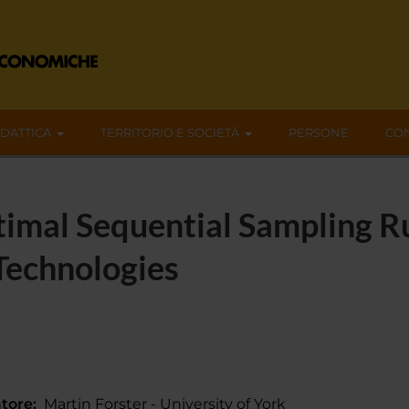
IDATTICA
TERRITORIO E SOCIETÀ
PERSONE
CON
timal Sequential Sampling R
Technologies
tore:
Martin Forster - University of York