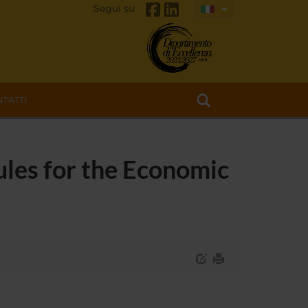
Segui su
TATTI
ules for the Economic