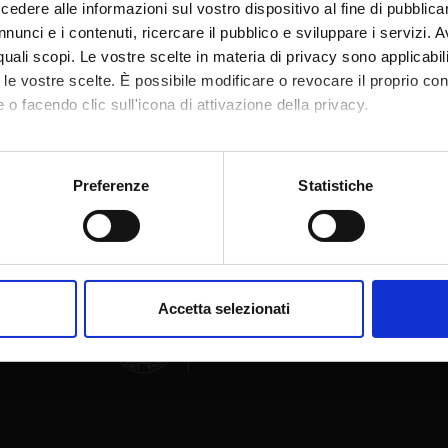
dere alle informazioni sul vostro dispositivo al fine di pubblica
nunci e i contenuti, ricercare il pubblico e sviluppare i servizi. A
r quali scopi. Le vostre scelte in materia di privacy sono applicabi
to le vostre scelte. È possibile modificare o revocare il proprio 
 o facendo clic sull'icona di attivazione della privacy.
Condividi
mo anche:
oni sulla tua posizione geografica, con un'approssimazione di qu
Preferenze
Statistiche
spositivo, scansionandolo attivamente alla ricerca di caratteristich
aborati i tuoi dati personali e imposta le tue preferenze nella
s
consenso in qualsiasi momento dalla Dichiarazione sui cookie.
Accetta selezionati
nalizzare contenuti ed annunci, per fornire funzionalità dei socia
inoltre informazioni sul modo in cui utilizzi il nostro sito con i n
icità e social media, i quali potrebbero combinarle con altre inform
lizzo dei loro servizi.