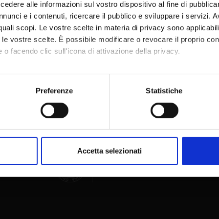
dere alle informazioni sul vostro dispositivo al fine di pubblica
nunci e i contenuti, ricercare il pubblico e sviluppare i servizi. A
r quali scopi. Le vostre scelte in materia di privacy sono applicabi
to le vostre scelte. È possibile modificare o revocare il proprio 
 o facendo clic sull'icona di attivazione della privacy.
Condividi
mo anche:
oni sulla tua posizione geografica, con un'approssimazione di qu
Preferenze
Statistiche
spositivo, scansionandolo attivamente alla ricerca di caratteristich
aborati i tuoi dati personali e imposta le tue preferenze nella
s
consenso in qualsiasi momento dalla Dichiarazione sui cookie.
Accetta selezionati
nalizzare contenuti ed annunci, per fornire funzionalità dei socia
inoltre informazioni sul modo in cui utilizzi il nostro sito con i n
icità e social media, i quali potrebbero combinarle con altre inform
lizzo dei loro servizi.