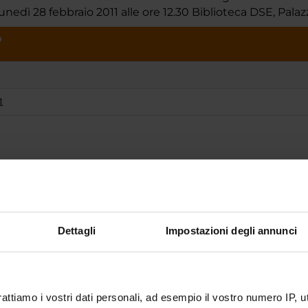
nedì 28 febbraio 2011 alle ore 12.30 Biblioteca DSE, Pal
O
1
te
Angelo Zago
te esterno
Dettagli
Impostazioni degli annunci
bblicazione
31 dicembre 2010
rattiamo i vostri dati personali, ad esempio il vostro numero IP, 