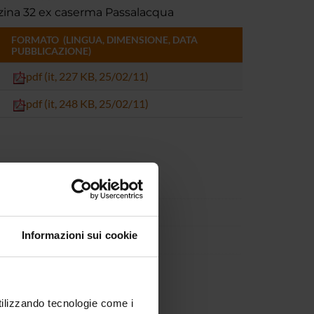
azzina 32 ex caserma Passalacqua
FORMATO (LINGUA, DIMENSIONE, DATA
PUBBLICAZIONE)
pdf (it, 227 KB, 25/02/11)
pdf (it, 248 KB, 25/02/11)
Informazioni sui cookie
utilizzando tecnologie come i