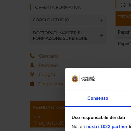
lu
OFFERTA FORMATIVA
TITOL
CORSI DI STUDIO
Paper
DOTTORATI, MASTER E
FORMAZIONE SUPERIORE
Paper
Contatti
Persone
Luoghi
Referen
Calendario
Referen
Consenso
Data pu
AGENDA DI OGGI
ven
Uso responsabile dei dati
7 agosto 2026
Noi e
i nostri 1022 partner
t