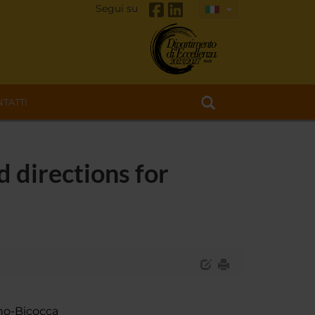
Segui su
TATTI
d directions for
ano-Bicocca