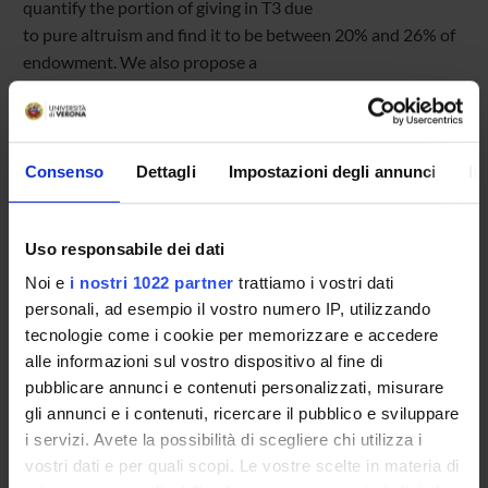
quantify the portion of giving in T3 due
to pure altruism and find it to be between 20% and 26% of
endowment. We also propose a
new method of detecting warm glow motivation based on
the idea that in a random-lottery
incentive (RLI) scheme, such as the one we employ, warm
glow accumulates and this may
Consenso
Dettagli
Impostazioni degli annunci
In
lead to satiation, whereas purely altruistic motivation does
not.
Uso responsabile dei dati
Noi e
i nostri 1022 partner
trattiamo i vostri dati
personali, ad esempio il vostro numero IP, utilizzando
tecnologie come i cookie per memorizzare e accedere
TITOLO
FORMATO (LINGUA, DIMENSIONE, DATA PUBBLICAZI
alle informazioni sul vostro dispositivo al fine di
Paper
pdf (it, 280 KB, 03/03/11)
pubblicare annunci e contenuti personalizzati, misurare
gli annunci e i contenuti, ricercare il pubblico e sviluppare
i servizi. Avete la possibilità di scegliere chi utilizza i
vostri dati e per quali scopi. Le vostre scelte in materia di
Referente