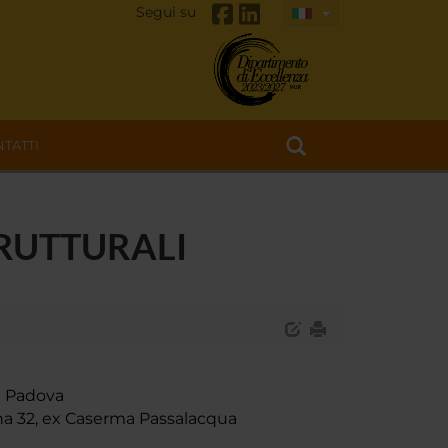
Segui su
TATTI
TRUTTURALI
di Padova
zina 32, ex Caserma Passalacqua