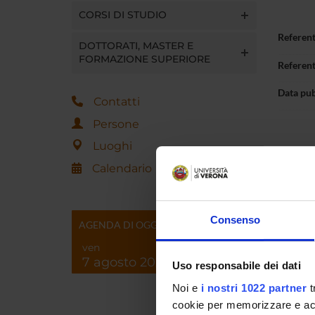
CORSI DI STUDIO
Referen
DOTTORATI, MASTER E
FORMAZIONE SUPERIORE
Referen
Data pu
Contatti
Persone
Luoghi
Calendario
Consenso
AGENDA DI OGGI
ven
7 agosto 2026
Uso responsabile dei dati
Noi e
i nostri 1022 partner
t
cookie per memorizzare e acce