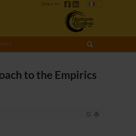
Segui su
TATTI
ach to the Empirics