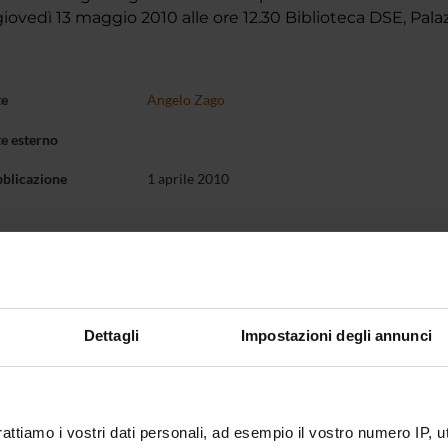
ovedì 13 maggio 2010 alle ore 12.30 Biblioteca DSE, Pal
te
Angelo Zago
te esterno
bblicazione
1 aprile 2010
Dettagli
Impostazioni degli annunci
rattiamo i vostri dati personali, ad esempio il vostro numero IP, 