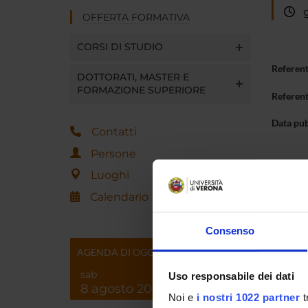
gi
OFFERTA FORMATIVA
CORSI DI STUDIO
Referen
DOTTORATI, MASTER E
FORMAZIONE SUPERIORE
Referen
Data pu
Contatti
Persone
Luoghi
Calendario
Consenso
AGENDA DI OGGI
sab
Uso responsabile dei dati
8 agosto 2026
Noi e
i nostri 1022 partner
t