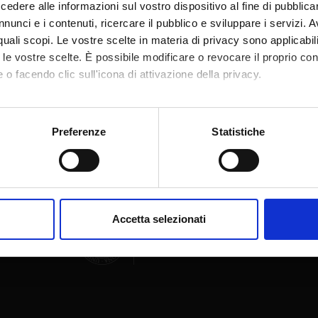
dere alle informazioni sul vostro dispositivo al fine di pubblica
nunci e i contenuti, ricercare il pubblico e sviluppare i servizi. A
r quali scopi. Le vostre scelte in materia di privacy sono applicabi
to le vostre scelte. È possibile modificare o revocare il proprio 
 o facendo clic sull'icona di attivazione della privacy.
Condividi
mo anche:
oni sulla tua posizione geografica, con un'approssimazione di qu
Preferenze
Statistiche
spositivo, scansionandolo attivamente alla ricerca di caratteristich
aborati i tuoi dati personali e imposta le tue preferenze nella
s
consenso in qualsiasi momento dalla Dichiarazione sui cookie.
Accetta selezionati
nalizzare contenuti ed annunci, per fornire funzionalità dei socia
inoltre informazioni sul modo in cui utilizzi il nostro sito con i n
icità e social media, i quali potrebbero combinarle con altre inform
lizzo dei loro servizi.