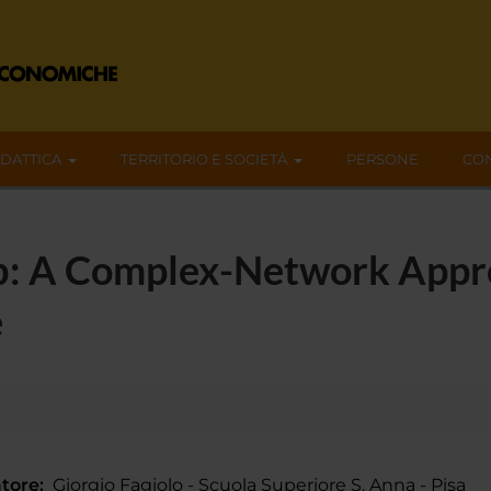
IDATTICA
TERRITORIO E SOCIETÀ
PERSONE
CON
: A Complex-Network Appro
e
tore:
Giorgio Fagiolo - Scuola Superiore S. Anna - Pisa