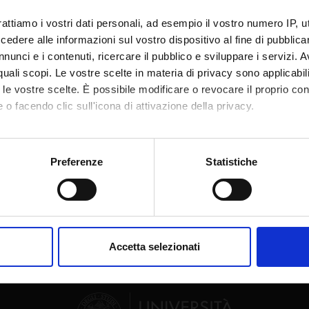
te
Angelo Zago
rattiamo i vostri dati personali, ad esempio il vostro numero IP, 
dere alle informazioni sul vostro dispositivo al fine di pubblica
te esterno
nunci e i contenuti, ricercare il pubblico e sviluppare i servizi. A
bblicazione
9 febbraio 2010
r quali scopi. Le vostre scelte in materia di privacy sono applicabi
to le vostre scelte. È possibile modificare o revocare il proprio 
 o facendo clic sull'icona di attivazione della privacy.
mo anche:
oni sulla tua posizione geografica, con un'approssimazione di qu
Preferenze
Statistiche
Condividi
spositivo, scansionandolo attivamente alla ricerca di caratteristich
aborati i tuoi dati personali e imposta le tue preferenze nella
s
consenso in qualsiasi momento dalla Dichiarazione sui cookie.
Accetta selezionati
nalizzare contenuti ed annunci, per fornire funzionalità dei socia
inoltre informazioni sul modo in cui utilizzi il nostro sito con i n
icità e social media, i quali potrebbero combinarle con altre inform