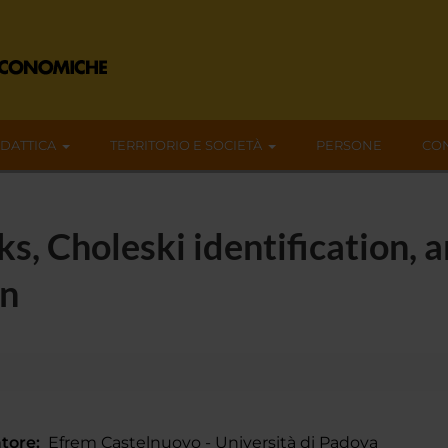
IDATTICA
TERRITORIO E SOCIETÀ
PERSONE
CON
s, Choleski identification,
on
tore:
Efrem Castelnuovo - Università di Padova