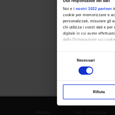
Uso responsabile dei dati
Referen
Noi e
i nostri 1022 partner
t
cookie per memorizzare e acce
Referen
personalizzati, misurare gli an
Data pu
chi utilizza i vostri dati e pe
digitale in cui avete effettua
dalla Dichiarazione sui cookie
Con il tuo consenso, vorrem
Selezione
raccogliere informazi
Necessari
del
Identificare il tuo di
consenso
digitali).
Approfondisci come vengono el
modificare o ritirare il tuo 
Rifiuta
Utilizziamo i cookie per perso
nostro traffico. Condividiamo 
di analisi dei dati web, pubbl
Home
FAQ - Domande