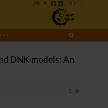
Segui su
TATTI
 and DNK models: An