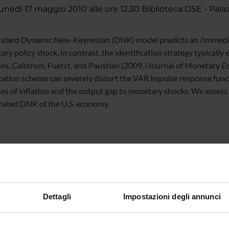
nedì 17 maggio 2010 alle ore 12.30 Biblioteca DSE - Pala
ndard Dynamic New-Keynesian (DNK) model predicts an /immediate
ary policy shock. In contrast, the identification strategy typicall
es. Calstrom, Fuerst, and Paustian (2009, /Journal of Monetary Ec
ication scheme can severely distort the VAR impulse response func
es of inflation and the output gap to monetary shocks. We assess 
mated DNK of the U.S. economy.
O
Dettagli
Impostazioni degli annunci