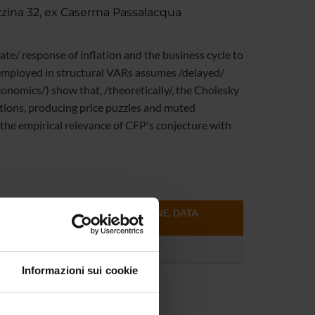
zzina 32, ex Caserma Passalacqua
/ response of inflation and the business cycle to
y employed in structural VARs assumes /delayed/
onomics/) show that, /theoretically/, the Cholesky
tions, producing price puzzles and muted
the empirical relevance of CFP's conjecture with
FORMATO (LINGUA, DIMENSIONE, DATA
PUBBLICAZIONE)
pdf (it, 296 KB, 13/05/10)
Informazioni sui cookie