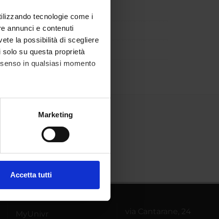
utilizzando tecnologie come i
re annunci e contenuti
vete la possibilità di scegliere
li solo su questa proprietà
consenso in qualsiasi momento
alche metro,
Marketing
e specifiche (impronte
ezione dettagli
. Puoi
Accetta tutti
l media e per analizzare il
ostri partner che si occupano
azioni che hai fornito loro o
via Cantarane, 24
MyUnivr