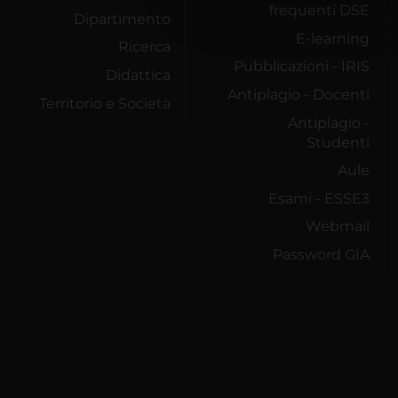
che hanno raccolto dal tuo uti
frequenti DSE
Dipartimento
E-learning
Ricerca
Pubblicazioni - IRIS
Didattica
Antiplagio - Docenti
Territorio e Società
Antiplagio -
Studenti
Aule
Esami - ESSE3
Webmail
Password GIA