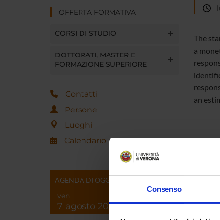
lu
OFFERTA FORMATIVA
CORSI DI STUDIO
The sta
a monet
DOTTORATI, MASTER E
respons
FORMAZIONE SUPERIORE
identif
respons
Contatti
an esti
Persone
Luoghi
Calendario
TITOL
Paper
AGENDA DI OGGI
Consenso
ven
7 agosto 2026