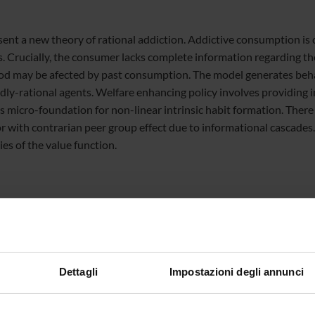
ent a new theory of rational addiction. Addictive consumption is 
s. Crucially, the consumer lacks complete information regarding t
ood may be afected by past consumption. The model generates behavi
ly-rational agents. Welfare enhancing policy involves providing 
 micro-foundation for non-linear intrinsic habit formation. There i
r with contrarian peer group effect due to informational cascade
es of the value function.
O
Dettagli
Impostazioni degli annunci