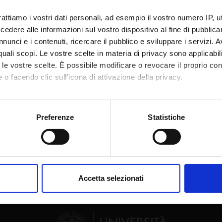
te
Angelo Zago
rattiamo i vostri dati personali, ad esempio il vostro numero IP, 
dere alle informazioni sul vostro dispositivo al fine di pubblica
te esterno
nunci e i contenuti, ricercare il pubblico e sviluppare i servizi. A
bblicazione
5 febbraio 2010
r quali scopi. Le vostre scelte in materia di privacy sono applicabi
to le vostre scelte. È possibile modificare o revocare il proprio 
 o facendo clic sull'icona di attivazione della privacy.
mo anche:
oni sulla tua posizione geografica, con un'approssimazione di qu
Preferenze
Statistiche
Condividi
spositivo, scansionandolo attivamente alla ricerca di caratteristich
aborati i tuoi dati personali e imposta le tue preferenze nella
s
consenso in qualsiasi momento dalla Dichiarazione sui cookie.
Accetta selezionati
nalizzare contenuti ed annunci, per fornire funzionalità dei socia
inoltre informazioni sul modo in cui utilizzi il nostro sito con i n
icità e social media, i quali potrebbero combinarle con altre inform