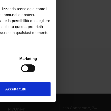
utilizzando tecnologie come i
re annunci e contenuti
vete la possibilità di scegliere
li solo su questa proprietà
consenso in qualsiasi momento
alche metro,
Marketing
e specifiche (impronte
ezione dettagli
. Puoi
Accetta tutti
l media e per analizzare il
ostri partner che si occupano
azioni che hai fornito loro o
via Cantarane, 24
MyUnivr