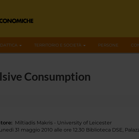
IDATTICA
TERRITORIO E SOCIETÀ
PERSONE
CON
lsive Consumption
tore:
Miltiadis Makris - University of Leicester
nedì 31 maggio 2010 alle ore 12.30 Biblioteca DSE, Pala