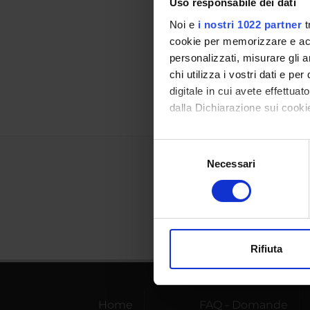
Uso responsabile dei dati
Referen
Noi e
i nostri 1022 partner
t
cookie per memorizzare e acce
Referen
personalizzati, misurare gli an
Data pu
chi utilizza i vostri dati e pe
digitale in cui avete effettua
dalla Dichiarazione sui cookie
Con il tuo consenso, vorrem
Selezione
raccogliere informazi
Necessari
del
Identificare il tuo di
consenso
digitali).
Approfondisci come vengono el
modificare o ritirare il tuo 
Rifiuta
Utilizziamo i cookie per perso
nostro traffico. Condividiamo 
di analisi dei dati web, pubbl
Home
FAQ - Domande