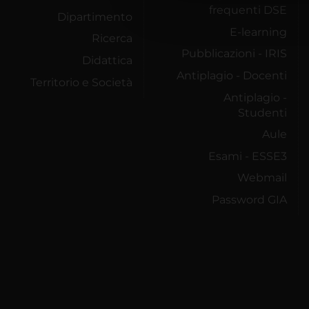
che hanno raccolto dal tuo uti
frequenti DSE
Dipartimento
E-learning
Ricerca
Pubblicazioni - IRIS
Didattica
Antiplagio - Docenti
Territorio e Società
Antiplagio -
Studenti
Aule
Esami - ESSE3
Webmail
Password GIA