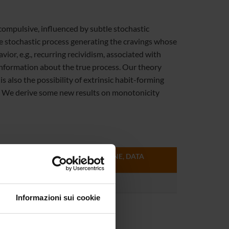
compulsive, influenced by subtle stochastic
he stochastic process generating the cravings whose
or, e.g., recurring recividism, associated with
information about the true process. Our theory
s also the possibility of extrinsic habit-forming
s. We derive some new results on monotonicity
FORMATO (LINGUA, DIMENSIONE, DATA
PUBBLICAZIONE)
pdf (it, 283 KB, 28/05/10)
Informazioni sui cookie