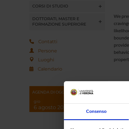
CORSI DI STUDIO
We pres
DOTTORATI, MASTER E
craving
FORMAZIONE SUPERIORE
likelih
bounded
Contatti
provides
Persone
behavio
properti
Luoghi
Calendario
TITOL
AGENDA DI OGGI
gio
file
6 agosto 2026
Consenso