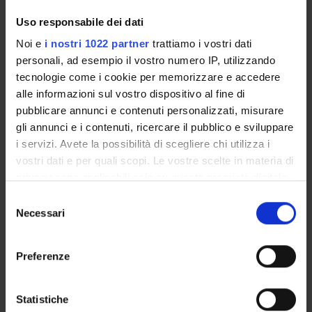
Uso responsabile dei dati
Referente
Noi e
i nostri 1022 partner
trattiamo i vostri dati
personali, ad esempio il vostro numero IP, utilizzando
Referente esterno
tecnologie come i cookie per memorizzare e accedere
Data pubblicazione
alle informazioni sul vostro dispositivo al fine di
30 settembre 2009
pubblicare annunci e contenuti personalizzati, misurare
gli annunci e i contenuti, ricercare il pubblico e sviluppare
i servizi. Avete la possibilità di scegliere chi utilizza i
vostri dati e per quali scopi. Le vostre scelte in materia di
privacy sono applicabili solo su questa proprietà digitale
OFFERTA FORMATIVA
in cui avete effettuato le vostre scelte. È possibile
Selezione
CORSI DI STUDIO
modificare o revocare il proprio consenso in qualsiasi
Necessari
del
momento dalla Dichiarazione sui cookie o facendo clic
consenso
DOTTORATI, MASTER E FORMAZIONE SUPERIORE
sull'icona di attivazione della privacy.
Preferenze
Contatti
Con il tuo consenso, vorremmo anche:
raccogliere informazioni sulla tua posizione
Persone
Statistiche