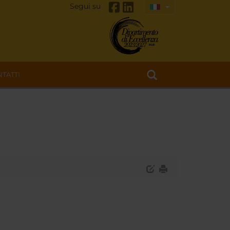
Segui su
TATTI