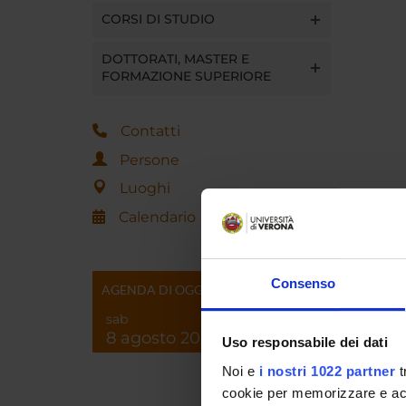
CORSI DI STUDIO
DOTTORATI, MASTER E
FORMAZIONE SUPERIORE
Contatti
Persone
Luoghi
Calendario
Consenso
AGENDA DI OGGI
sab
8 agosto 2026
Uso responsabile dei dati
Noi e
i nostri 1022 partner
t
cookie per memorizzare e acce