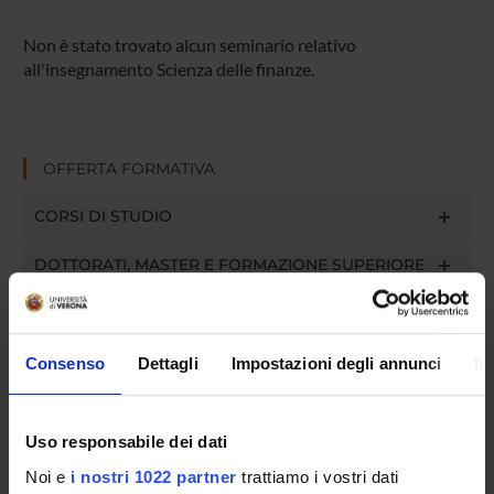
Non è stato trovato alcun seminario relativo
all'insegnamento Scienza delle finanze.
OFFERTA FORMATIVA
CORSI DI STUDIO
DOTTORATI, MASTER E FORMAZIONE SUPERIORE
Contatti
Persone
Consenso
Dettagli
Impostazioni degli annunci
In
Luoghi
Calendario
Uso responsabile dei dati
Noi e
i nostri 1022 partner
trattiamo i vostri dati