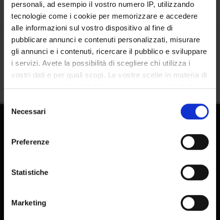
personali, ad esempio il vostro numero IP, utilizzando
tecnologie come i cookie per memorizzare e accedere
alle informazioni sul vostro dispositivo al fine di
pubblicare annunci e contenuti personalizzati, misurare
Condividi
gli annunci e i contenuti, ricercare il pubblico e sviluppare
i servizi. Avete la possibilità di scegliere chi utilizza i
vostri dati e per quali scopi. Le vostre scelte in materia di
privacy sono applicabili solo su questa proprietà digitale
in cui avete effettuato le vostre scelte. È possibile
Selezione
modificare o revocare il proprio consenso in qualsiasi
Necessari
del
momento dalla Dichiarazione sui cookie o facendo clic
consenso
sull'icona di attivazione della privacy.
Preferenze
Con il tuo consenso, vorremmo anche:
raccogliere informazioni sulla tua posizione
Statistiche
geografica, con un'approssimazione di qualche
FAQ - Domande frequenti DSE
metro,
E-learning
Marketing
Identificare il tuo dispositivo, scansionandolo
Pubblicazioni - IRIS
attivamente alla ricerca di caratteristiche specifiche