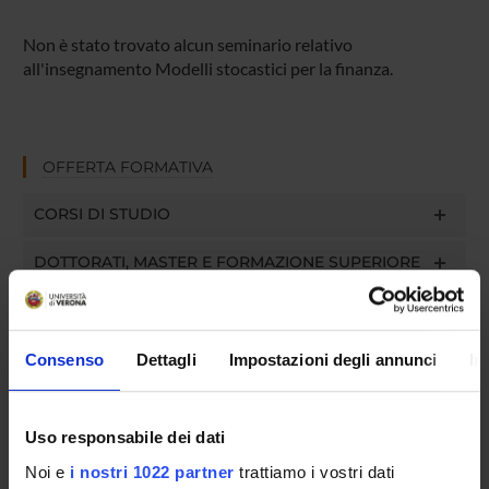
Non è stato trovato alcun seminario relativo
all'insegnamento Modelli stocastici per la finanza.
OFFERTA FORMATIVA
CORSI DI STUDIO
DOTTORATI, MASTER E FORMAZIONE SUPERIORE
Contatti
Persone
Consenso
Dettagli
Impostazioni degli annunci
In
Luoghi
Calendario
Uso responsabile dei dati
Noi e
i nostri 1022 partner
trattiamo i vostri dati