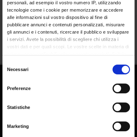
personali, ad esempio il vostro numero IP, utilizzando
tecnologie come i cookie per memorizzare e accedere
alle informazioni sul vostro dispositivo al fine di
pubblicare annunci e contenuti personalizzati, misurare
Condividi
gli annunci e i contenuti, ricercare il pubblico e sviluppare
i servizi. Avete la possibilità di scegliere chi utilizza i
vostri dati e per quali scopi. Le vostre scelte in materia di
privacy sono applicabili solo su questa proprietà digitale
in cui avete effettuato le vostre scelte. È possibile
Selezione
modificare o revocare il proprio consenso in qualsiasi
Necessari
del
momento dalla Dichiarazione sui cookie o facendo clic
consenso
sull'icona di attivazione della privacy.
Preferenze
Con il tuo consenso, vorremmo anche:
raccogliere informazioni sulla tua posizione
Statistiche
geografica, con un'approssimazione di qualche
FAQ - Domande frequenti DSE
metro,
E-learning
Marketing
Identificare il tuo dispositivo, scansionandolo
Pubblicazioni - IRIS
attivamente alla ricerca di caratteristiche specifiche