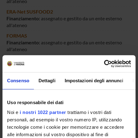
all'ateneo
ERA-Net SUSFOOD2
Finanziamento:
assegnato e gestito da un ente esterno
all'ateneo
FORMAS
Finanziamento:
assegnato e gestito da un ente esterno
all'ateneo
MIUR
Finanziamento:
assegnato e gestito da un ente esterno
all'ateneo
Consenso
Dettagli
Impostazioni degli annunci
In
PM-BLE
Finanziamento:
assegnato e gestito da un ente esterno
all'ateneo
Uso responsabile dei dati
RCN
Noi e
i nostri 1022 partner
trattiamo i vostri dati
Finanziamento:
assegnato e gestito da un ente esterno
personali, ad esempio il vostro numero IP, utilizzando
all'ateneo
tecnologie come i cookie per memorizzare e accedere
UE - Unione Europea
alle informazioni sul vostro dispositivo al fine di