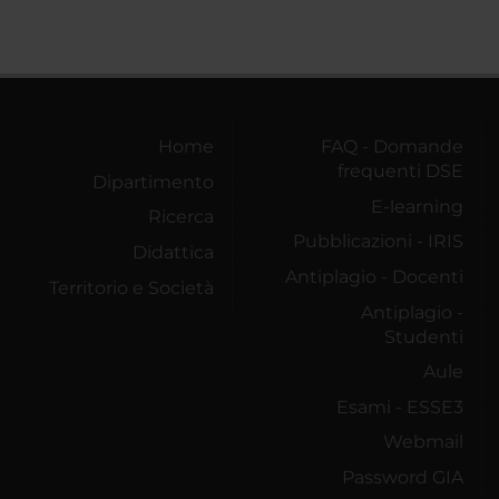
Home
FAQ - Domande
frequenti DSE
Dipartimento
E-learning
Ricerca
Pubblicazioni - IRIS
Didattica
Antiplagio - Docenti
Territorio e Società
Antiplagio -
Studenti
Aule
Esami - ESSE3
Webmail
Password GIA