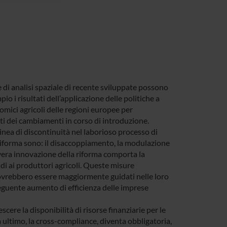
e di analisi spaziale di recente sviluppate possono
o i risultati dell’applicazione delle politiche a
nomici agricoli delle regioni europee per
ti dei cambiamenti in corso di introduzione.
nea di discontinuità nel laborioso processo di
la riforma sono: il disaccoppiamento, la modulazione
 vera innovazione della riforma comporta la
idi ai produttori agricoli. Queste misure
 dovrebbero essere maggiormente guidati nelle loro
seguente aumento di efficienza delle imprese
ere la disponibilità di risorse finanziarie per le
a ultimo, la cross-compliance, diventa obbligatoria,