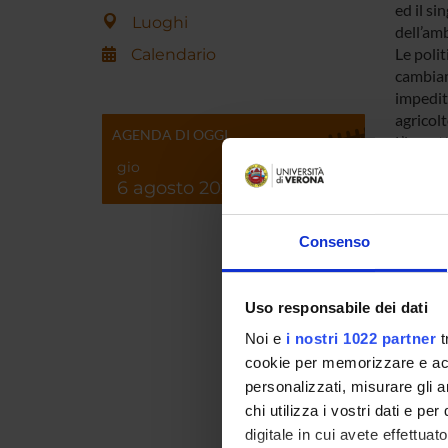
ed il si
Luoghi
dell’amb
Le polit
Calendario
cambiame
impedito
agricol
AGENDA DI OGGI
L’impatt
fattori 
gio
modifica
6 agosto 2026
produzio
Per ques
Consenso
precede
ed il 20
regioni 
Uso responsabile dei dati
Noi e
i nostri 1022 partner
t
ENTI
cookie per memorizzare e acce
personalizzati, misurare gli an
chi utilizza i vostri dati e pe
digitale in cui avete effettua