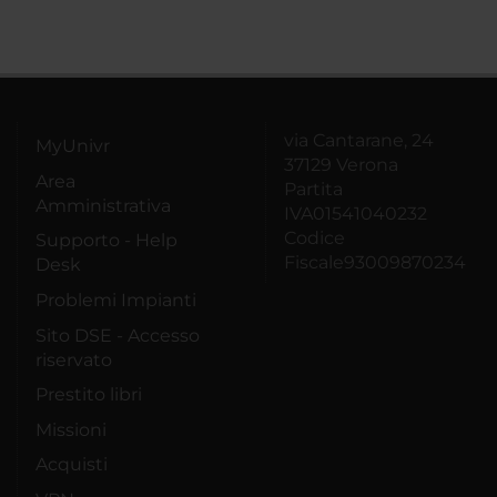
via Cantarane, 24
MyUnivr
37129 Verona
Area
Partita
Amministrativa
IVA01541040232
Codice
Supporto - Help
Fiscale93009870234
Desk
Problemi Impianti
Sito DSE - Accesso
riservato
Prestito libri
Missioni
Acquisti