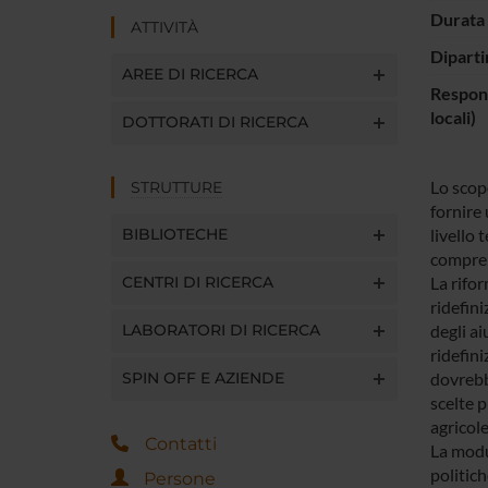
Durata 
ATTIVITÀ
Diparti
AREE DI RICERCA
Respons
locali)
DOTTORATI DI RICERCA
Lo scopo
STRUTTURE
fornire 
BIBLIOTECHE
livello 
compren
CENTRI DI RICERCA
La rifo
ridefini
LABORATORI DI RICERCA
degli a
ridefini
SPIN OFF E AZIENDE
dovrebb
scelte 
agricole
Contatti
La modul
politich
Persone