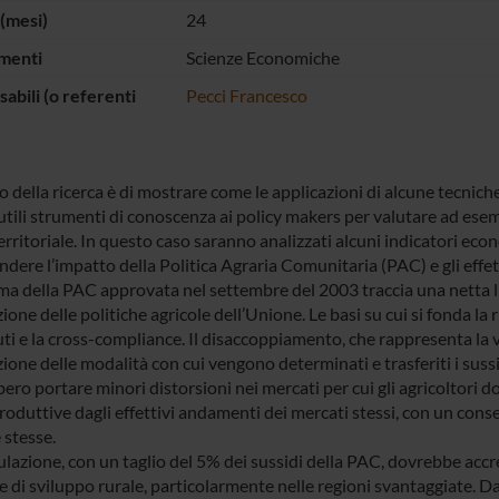
(mesi)
24
menti
Scienze Economiche
abili (o referenti
Pecci Francesco
 della ricerca è di mostrare come le applicazioni di alcune tecnich
utili strumenti di conoscenza ai policy makers per valutare ad esempi
territoriale. In questo caso saranno analizzati alcuni indicatori eco
dere l’impatto della Politica Agraria Comunitaria (PAC) e gli effet
rma della PAC approvata nel settembre del 2003 traccia una netta li
zione delle politiche agricole dell’Unione. Le basi su cui si fonda 
iuti e la cross-compliance. Il disaccoppiamento, che rappresenta la
zione delle modalità con cui vengono determinati e trasferiti i suss
ero portare minori distorsioni nei mercati per cui gli agricoltori
produttive dagli effettivi andamenti dei mercati stessi, con un con
 stesse.
azione, con un taglio del 5% dei sussidi della PAC, dovrebbe accresc
e di sviluppo rurale, particolarmente nelle regioni svantaggiate. D