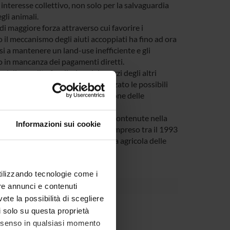
 interesse collettivo, non solo per la salvaguardia
gli animali.
di maggiore forza attraverso cui favorire i
 il meccanismo degli aiuti accoppiati ha fino ad ora
asi a mantenere un land-use inefficiente e gli
o in mancanza dei pagamenti diretti.
 delle rendite fondiarie e dei prezzi degli altri
dalla Commissione UE hanno analizzato le possibili
ello regionale sulla ri-localizzazione delle
lcune regioni europee delle misure contenute nella
Informazioni sui cookie
mpo considerato nello studio è compreso tra il 1993
sive hanno modificato la geografia agricola delle
utilizzando tecnologie come i
re annunci e contenuti
vete la possibilità di scegliere
Dipartimento
li solo su questa proprietà
consenso in qualsiasi momento