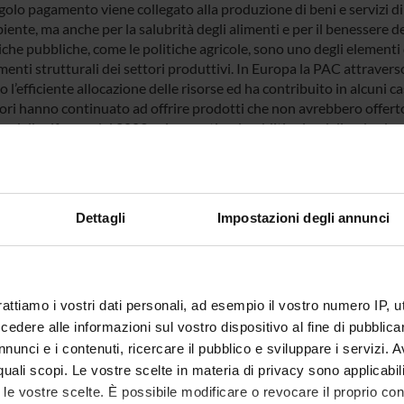
ngolo pagamento viene collegato alla produzione di beni e servizi di
iente, ma anche per la salubrità degli alimenti e per il benessere de
iche pubbliche, come le politiche agricole, sono uno degli elementi 
nti strutturali dei settori produttivi. In Europa la PAC attraverso
 l’efficiente allocazione delle risorse ed ha contribuito in alcuni c
tori hanno continuato ad offrire prodotti che non avrebbero offert
o della riforma del 2003 sui mercati, sui redditi aziendali, sul valore
fissi non è stata ancora analizzata a fondo. Alcuni studi richiesti 
zioni a livello aggregato, mentre sono ancora carenti le analisi a liv
ni e l’impatto sui redditi agricoli e sull’ambiente.
ta ragione l’oggetto di questo studio è l’analisi dell’impatto in a
Dettagli
Impostazioni degli annunci
nte riforma della PAC del 1992 e di Agenda 2000. Il periodo di te
03. La ragione è la necessità di comprendere come riforme così inci
sulla quale si innesta la riforma del 2003.
rattiamo i vostri dati personali, ad esempio il vostro numero IP, 
 FINANZIATORI:
dere alle informazioni sul vostro dispositivo al fine di pubblica
nunci e i contenuti, ricercare il pubblico e sviluppare i servizi. A
Finanziamento:
assegnato e gestito dal 
r quali scopi. Le vostre scelte in materia di privacy sono applicabi
to le vostre scelte. È possibile modificare o revocare il proprio 