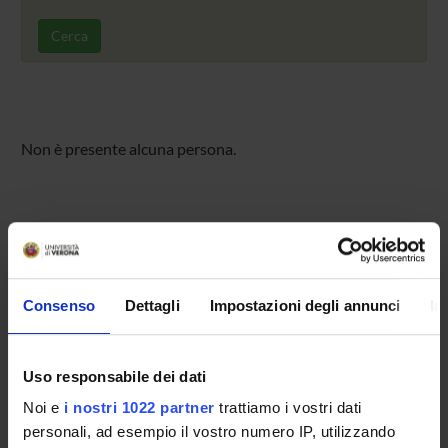
Cerca
Non è presente alcuna persona.
ORGANIZZAZIONE
GOVERNANCE
Consenso
Dettagli
Impostazioni degli annunci
In
COMMISSIONI
UFFICI E STRUTTURE DI SERVIZIO
Uso responsabile dei dati
Noi e
i nostri 1022 partner
trattiamo i vostri dati
SERVIZI DI SEGRETERIA STUDENTI
personali, ad esempio il vostro numero IP, utilizzando