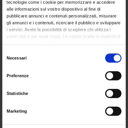
tecnologie come i cookie per memorizzare e accedere
STRUTTURE DEL DIPARTIMENTO
alle informazioni sul vostro dispositivo al fine di
pubblicare annunci e contenuti personalizzati, misurare
LABORATORI DI RICERCA
gli annunci e i contenuti, ricercare il pubblico e sviluppare
CENTRI DI RICERCA
i servizi. Avete la possibilità di scegliere chi utilizza i
vostri dati e per quali scopi. Le vostre scelte in materia di
BIBLIOTECHE
privacy sono applicabili solo su questa proprietà digitale
in cui avete effettuato le vostre scelte. È possibile
Selezione
SPIN OFF E AZIENDE
modificare o revocare il proprio consenso in qualsiasi
Necessari
del
momento dalla Dichiarazione sui cookie o facendo clic
consenso
Contatti
sull'icona di attivazione della privacy.
Preferenze
Persone
Con il tuo consenso, vorremmo anche:
Luoghi
raccogliere informazioni sulla tua posizione
Statistiche
Calendario
geografica, con un'approssimazione di qualche
metro,
Marketing
Identificare il tuo dispositivo, scansionandolo
attivamente alla ricerca di caratteristiche specifiche
(impronte digitali).