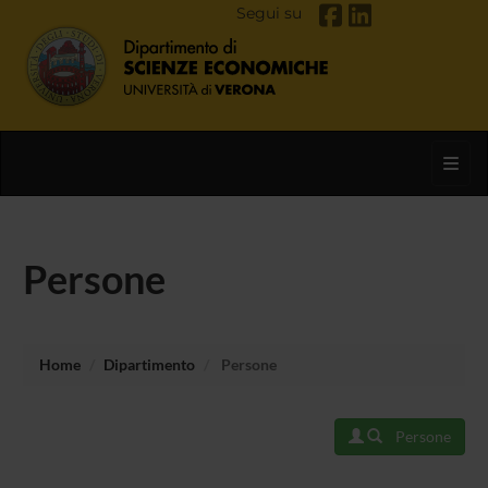
Segui su
Toggl
Persone
Home
Dipartimento
Persone
Persone