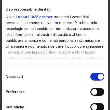
Uso responsabile dei dati
LABORATORI DI RICERCA
Noi e
i nostri 1022 partner
trattiamo i vostri dati
CENTRI DI RICERCA
personali, ad esempio il vostro numero IP, utilizzando
tecnologie come i cookie per memorizzare e accedere
BIBLIOTECHE
alle informazioni sul vostro dispositivo al fine di
pubblicare annunci e contenuti personalizzati, misurare
SPIN OFF E AZIENDE
gli annunci e i contenuti, ricercare il pubblico e sviluppare
i servizi. Avete la possibilità di scegliere chi utilizza i
Contatti
vostri dati e per quali scopi. Le vostre scelte in materia di
Persone
privacy sono applicabili solo su questa proprietà digitale
in cui avete effettuato le vostre scelte. È possibile
Luoghi
Selezione
modificare o revocare il proprio consenso in qualsiasi
Necessari
del
Calendario
momento dalla Dichiarazione sui cookie o facendo clic
consenso
sull'icona di attivazione della privacy.
Preferenze
Con il tuo consenso, vorremmo anche:
raccogliere informazioni sulla tua posizione
Statistiche