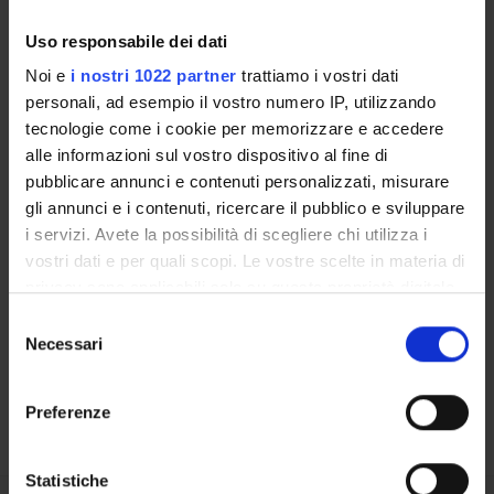
Uso responsabile dei dati
LABORATORI DI RICERCA
Noi e
i nostri 1022 partner
trattiamo i vostri dati
CENTRI DI RICERCA
personali, ad esempio il vostro numero IP, utilizzando
tecnologie come i cookie per memorizzare e accedere
BIBLIOTECHE
alle informazioni sul vostro dispositivo al fine di
pubblicare annunci e contenuti personalizzati, misurare
SPIN OFF E AZIENDE
gli annunci e i contenuti, ricercare il pubblico e sviluppare
i servizi. Avete la possibilità di scegliere chi utilizza i
Contatti
vostri dati e per quali scopi. Le vostre scelte in materia di
Persone
privacy sono applicabili solo su questa proprietà digitale
in cui avete effettuato le vostre scelte. È possibile
Luoghi
Selezione
modificare o revocare il proprio consenso in qualsiasi
Necessari
del
Calendario
momento dalla Dichiarazione sui cookie o facendo clic
consenso
sull'icona di attivazione della privacy.
Preferenze
Con il tuo consenso, vorremmo anche:
raccogliere informazioni sulla tua posizione
Statistiche