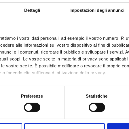
Dettagli
Impostazioni degli annunci
rattiamo i vostri dati personali, ad esempio il vostro numero IP, 
dere alle informazioni sul vostro dispositivo al fine di pubblica
nunci e i contenuti, ricercare il pubblico e sviluppare i servizi. A
r quali scopi. Le vostre scelte in materia di privacy sono applicabi
to le vostre scelte. È possibile modificare o revocare il proprio 
 o facendo clic sull'icona di attivazione della privacy.
mo anche:
oni sulla tua posizione geografica, con un'approssimazione di qu
Preferenze
Statistiche
spositivo, scansionandolo attivamente alla ricerca di caratteristich
aborati i tuoi dati personali e imposta le tue preferenze nella
s
Condividi
consenso in qualsiasi momento dalla Dichiarazione sui cookie.