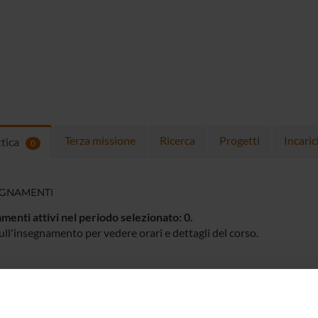
Terza missione
Ricerca
Progetti
Incaric
ttica
0
EGNAMENTI
menti attivi nel periodo selezionato:
0
.
ull'insegnamento per vedere orari e dettagli del corso.