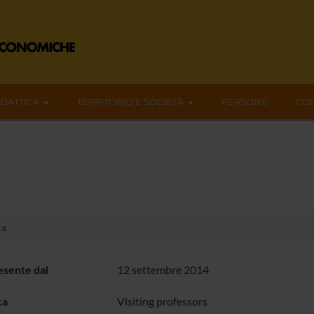
IDATTICA
TERRITORIO E SOCIETÀ
PERSONE
CON
ka
sente dal
12 settembre 2014
ca
Visiting professors