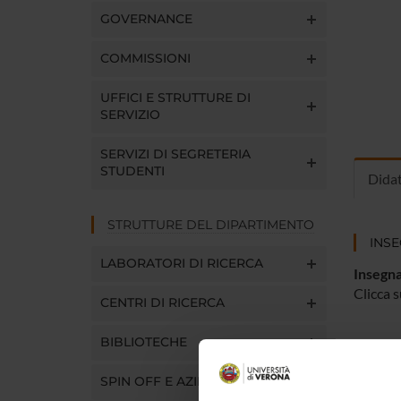
GOVERNANCE
COMMISSIONI
UFFICI E STRUTTURE DI
SERVIZIO
SERVIZI DI SEGRETERIA
STUDENTI
Dida
STRUTTURE DEL DIPARTIMENTO
INS
LABORATORI DI RICERCA
Insegna
Clicca s
CENTRI DI RICERCA
BIBLIOTECHE
SPIN OFF E AZIENDE