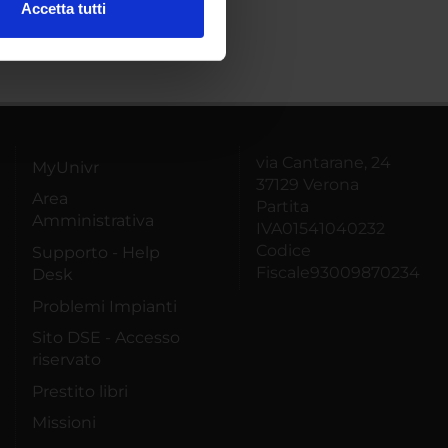
Accetta tutti
l media e per analizzare il
ostri partner che si occupano
azioni che hai fornito loro o
via Cantarane, 24
MyUnivr
37129 Verona
Area
Partita
Amministrativa
IVA01541040232
Codice
Supporto - Help
Fiscale93009870234
Desk
Problemi Impianti
Sito DSE - Accesso
riservato
Prestito libri
Missioni