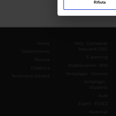
Rifiuta
Utilizziamo i cookie per perso
nostro traffico. Condividiamo 
di analisi dei dati web, pubbl
che hanno raccolto dal tuo uti
Home
FAQ - Domande
frequenti DSE
Dipartimento
E-learning
Ricerca
Pubblicazioni - IRIS
Didattica
Antiplagio - Docenti
Territorio e Società
Antiplagio -
Studenti
Aule
Esami - ESSE3
Webmail