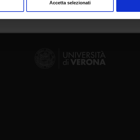
Accetta selezionati
nalizzare contenuti ed annunci, per fornire funzionalità dei socia
inoltre informazioni sul modo in cui utilizzi il nostro sito con i n
icità e social media, i quali potrebbero combinarle con altre inform
lizzo dei loro servizi.