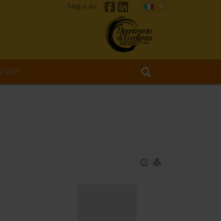
Segui su
TATTI