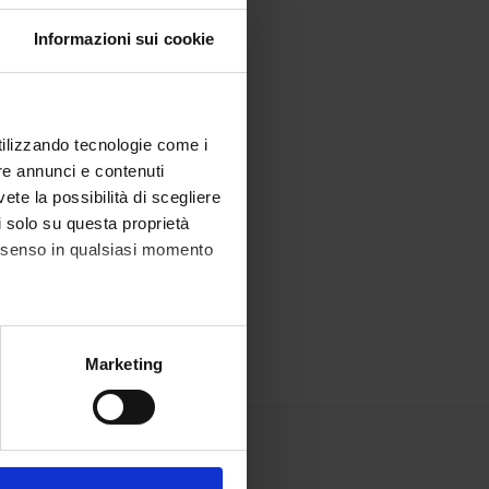
Informazioni sui cookie
utilizzando tecnologie come i
re annunci e contenuti
vete la possibilità di scegliere
li solo su questa proprietà
consenso in qualsiasi momento
alche metro,
Marketing
e specifiche (impronte
ezione dettagli
. Puoi