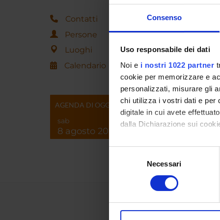
Consenso
Contatti
Persone
Luoghi
Uso responsabile dei dati
Calendario
Noi e
i nostri 1022 partner
t
cookie per memorizzare e acce
personalizzati, misurare gli an
chi utilizza i vostri dati e pe
AGENDA DI OGGI
digitale in cui avete effettua
sab
dalla Dichiarazione sui cookie
8 agosto 2026
Con il tuo consenso, vorrem
Selezione
raccogliere informazi
Necessari
del
Identificare il tuo di
consenso
digitali).
Approfondisci come vengono el
modificare o ritirare il tuo 