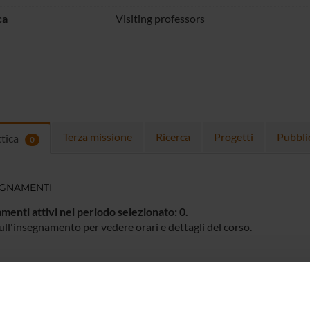
ca
Visiting professors
Terza missione
Ricerca
Progetti
Pubbli
ttica
0
EGNAMENTI
menti attivi nel periodo selezionato:
0
.
ull'insegnamento per vedere orari e dettagli del corso.