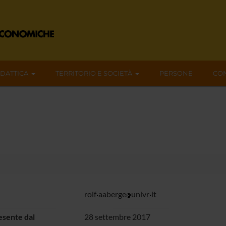
IDATTICA
TERRITORIO E SOCIETÀ
PERSONE
CON
rolf
aaberge
univr
it
sente dal
28 settembre 2017