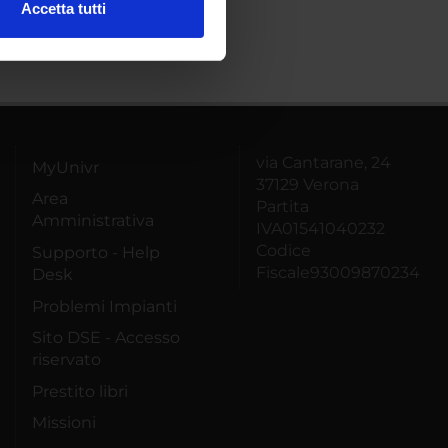
Accetta tutti
l media e per analizzare il
ostri partner che si occupano
azioni che hai fornito loro o
via Cantarane, 24
MyUnivr
37129 Verona
Area
Partita
Amministrativa
IVA01541040232
Codice
Supporto - Help
Fiscale93009870234
Desk
Problemi Impianti
Sito DSE - Accesso
riservato
Prestito libri
Missioni