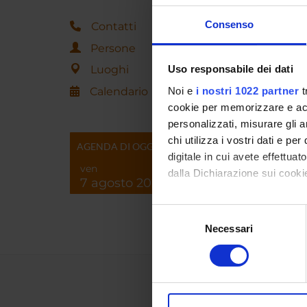
Consenso
Contatti
Persone
Luoghi
Uso responsabile dei dati
Calendario
Noi e
i nostri 1022 partner
t
cookie per memorizzare e acce
personalizzati, misurare gli an
chi utilizza i vostri dati e pe
AGENDA DI OGGI
digitale in cui avete effettua
ven
dalla Dichiarazione sui cookie
7 agosto 2026
Con il tuo consenso, vorrem
Selezione
raccogliere informazi
Necessari
del
Identificare il tuo di
consenso
digitali).
Approfondisci come vengono el
modificare o ritirare il tuo 