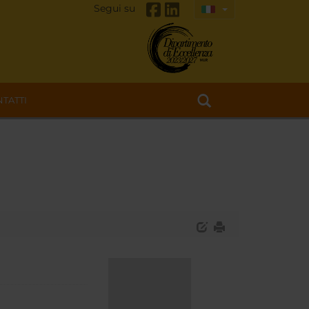
Segui su
TATTI