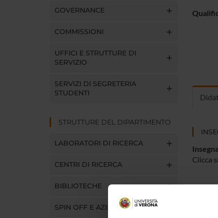
GOVERNANCE
Qualifi
COMMISSIONI
UFFICI E STRUTTURE DI
SERVIZIO
SERVIZI DI SEGRETERIA
STUDENTI
Dida
STRUTTURE DEL DIPARTIMENTO
INS
LABORATORI DI RICERCA
Insegna
Clicca s
CENTRI DI RICERCA
BIBLIOTECHE
SPIN OFF E AZIENDE