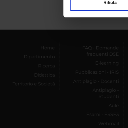
Rifiuta
Utilizziamo i cookie per perso
nostro traffico. Condividiamo 
di analisi dei dati web, pubbl
che hanno raccolto dal tuo uti
Home
FAQ - Domande
frequenti DSE
Dipartimento
E-learning
Ricerca
Pubblicazioni - IRIS
Didattica
Antiplagio - Docenti
Territorio e Società
Antiplagio -
Studenti
Aule
Esami - ESSE3
Webmail