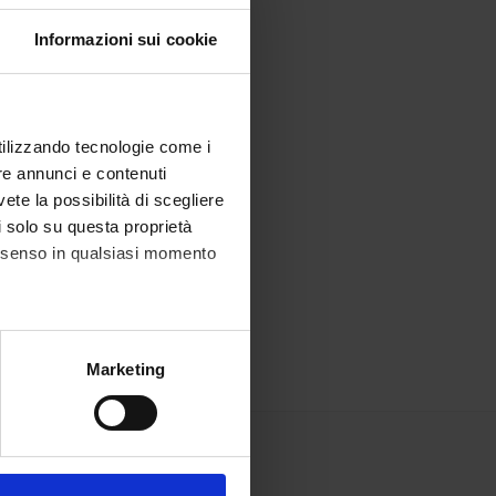
Informazioni sui cookie
utilizzando tecnologie come i
re annunci e contenuti
vete la possibilità di scegliere
li solo su questa proprietà
consenso in qualsiasi momento
alche metro,
Marketing
e specifiche (impronte
ezione dettagli
. Puoi