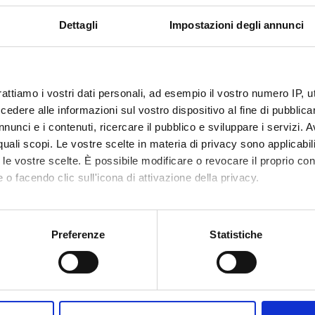
Dettagli
Impostazioni degli annunci
rattiamo i vostri dati personali, ad esempio il vostro numero IP, 
dere alle informazioni sul vostro dispositivo al fine di pubblica
nunci e i contenuti, ricercare il pubblico e sviluppare i servizi. A
r quali scopi. Le vostre scelte in materia di privacy sono applicabi
to le vostre scelte. È possibile modificare o revocare il proprio 
 o facendo clic sull'icona di attivazione della privacy.
mo anche:
oni sulla tua posizione geografica, con un'approssimazione di qu
Preferenze
Statistiche
spositivo, scansionandolo attivamente alla ricerca di caratteristich
aborati i tuoi dati personali e imposta le tue preferenze nella
s
Condividi
consenso in qualsiasi momento dalla Dichiarazione sui cookie.