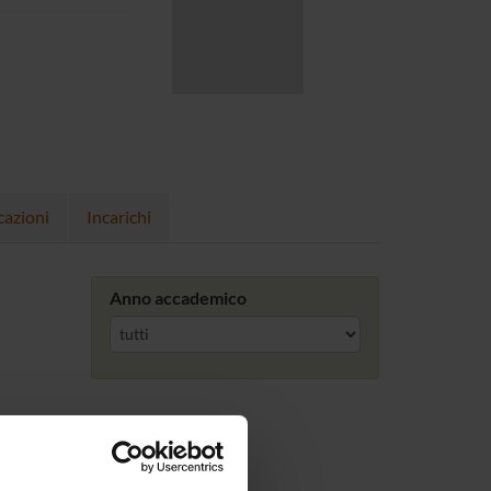
cazioni
Incarichi
Anno accademico