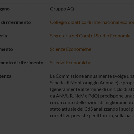
rgano
Gruppo AQ
di riferimento
Collegio didattico di International econ
ria
Segreteria dei Corsi di Studio Economia
imento
Scienze Economiche
mento di riferimento
Scienze Economiche
tenza
La Commissione annualmente svolge una ver
Scheda di Monitoraggio Annuale) e propo
(generalmente al termine di un ciclo di a
da ANVUR, NdV e PdQ) predispone un’appo
cui dà conto delle azioni di miglioramento
stato attuale del CdS analizzando i suoi pu
correttive previste per il futuro, sulla ba