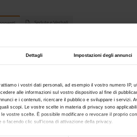
Sedute e Verbali
onenti
Criscuolo
Mauro Tof
Dettagli
Impostazioni degli annunci
 Fiorentini
Angelo Z
 Florio
rattiamo i vostri dati personali, ad esempio il vostro numero IP, 
dere alle informazioni sul vostro dispositivo al fine di pubblica
nunci e i contenuti, ricercare il pubblico e sviluppare i servizi. A
r quali scopi. Le vostre scelte in materia di privacy sono applicabi
to le vostre scelte. È possibile modificare o revocare il proprio 
 o facendo clic sull'icona di attivazione della privacy.
mo anche: