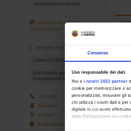
Abbreviazione carriera
Comp
Servizio Studenti
Internazionali
Alessia 
OFFERTA FORMATIVA
Consenso
Riccardo
CORSI DI STUDIO
Cristina
Uso responsabile dei dati
DOTTORATI, MASTER E
FORMAZIONE SUPERIORE
Noi e
i nostri 1022 partner
t
cookie per memorizzare e acce
personalizzati, misurare gli an
Contatti
chi utilizza i vostri dati e pe
Persone
digitale in cui avete effettua
Luoghi
dalla Dichiarazione sui cookie
Calendario
Con il tuo consenso, vorrem