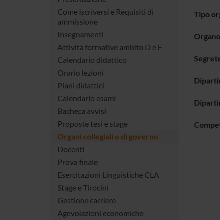
Come iscriversi e Requisiti di
Tipo o
ammissione
Insegnamenti
Organo 
Attività formative ambito D e F
Segrete
Calendario didattico
Orario lezioni
Dipart
Piani didattici
Calendario esami
Diparti
Bacheca avvisi
Proposte tesi e stage
Compe
Organi collegiali e di governo
Docenti
Prova finale
Esercitazioni Linguistiche CLA
Stage e Tirocini
Gestione carriere
Agevolazioni economiche