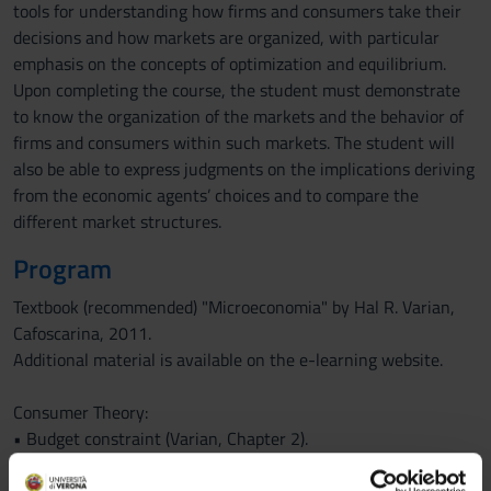
tools for understanding how firms and consumers take their
decisions and how markets are organized, with particular
emphasis on the concepts of optimization and equilibrium.
Upon completing the course, the student must demonstrate
to know the organization of the markets and the behavior of
firms and consumers within such markets. The student will
also be able to express judgments on the implications deriving
from the economic agents’ choices and to compare the
different market structures.
Program
Textbook (recommended) "Microeconomia" by Hal R. Varian,
Cafoscarina, 2011.
Additional material is available on the e-learning website.
Consumer Theory:
• Budget constraint (Varian, Chapter 2).
• Preferences and indifference curves (Varian, Chapter 3).