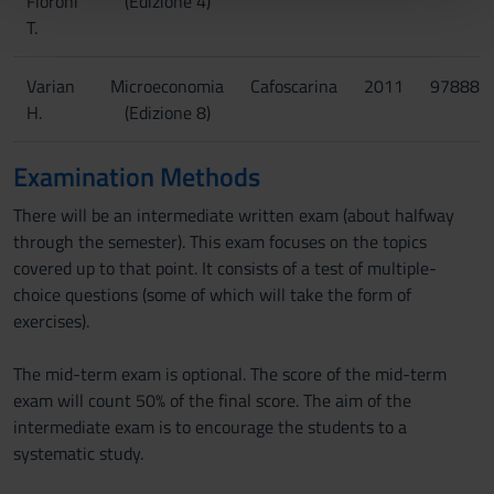
Fioroni
(Edizione 4)
pubblicità e social media, i quali potrebbero combinarle
T.
con altre informazioni che hai fornito loro o che hanno
raccolto dal tuo utilizzo dei loro servizi.
Varian
Microeconomia
Cafoscarina
2011
978887
H.
(Edizione 8)
Examination Methods
There will be an intermediate written exam (about halfway
through the semester). This exam focuses on the topics
covered up to that point. It consists of a test of multiple-
choice questions (some of which will take the form of
exercises).
The mid-term exam is optional. The score of the mid-term
exam will count 50% of the final score. The aim of the
intermediate exam is to encourage the students to a
systematic study.