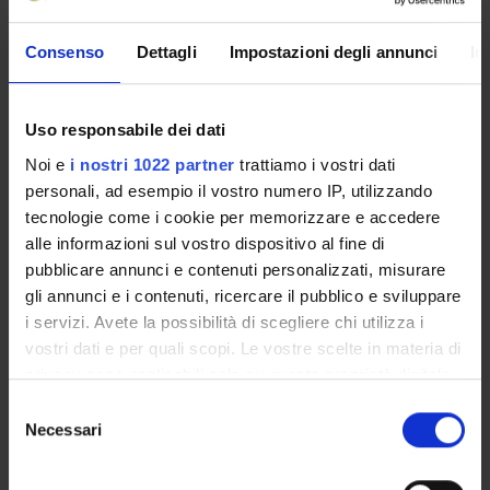
• Utility (Varian, Chapter 4).
• Choice (Varian, Chapter 5).
• Demand (Varian, Chapter 6).
Consenso
Dettagli
Impostazioni degli annunci
In
• Slutsky equation (Varian, Chapter 8).
• Buying and selling (Varian, Chapter 9).
• Intertemporal Choice (Varian, Chapter 10).
Uso responsabile dei dati
• Choice under uncertainty (Varian, Chapter 12).
Noi e
i nostri 1022 partner
trattiamo i vostri dati
• Consumer's Surplus (Varian, Chapter 14).
personali, ad esempio il vostro numero IP, utilizzando
• Market demand and elasticity (Varian, Chapter 15).
tecnologie come i cookie per memorizzare e accedere
• Equilibrium (Varian, Chapter 16).
alle informazioni sul vostro dispositivo al fine di
pubblicare annunci e contenuti personalizzati, misurare
Production Theory:
gli annunci e i contenuti, ricercare il pubblico e sviluppare
• Technology (Varian, Chapter 18).
i servizi. Avete la possibilità di scegliere chi utilizza i
• Profit maximization (Varian, Chapter 19).
vostri dati e per quali scopi. Le vostre scelte in materia di
• Cost minimization (Varian, Chapter 20).
privacy sono applicabili solo su questa proprietà digitale
• Cost Curves (Varian, Chapter 21).
in cui avete effettuato le vostre scelte. È possibile
S
modificare o revocare il proprio consenso in qualsiasi
Necessari
e
Market structure:
momento dalla Dichiarazione sui cookie o facendo clic
l
• Perfect competition in the short and the long term (Varian,
sull'icona di attivazione della privacy.
e