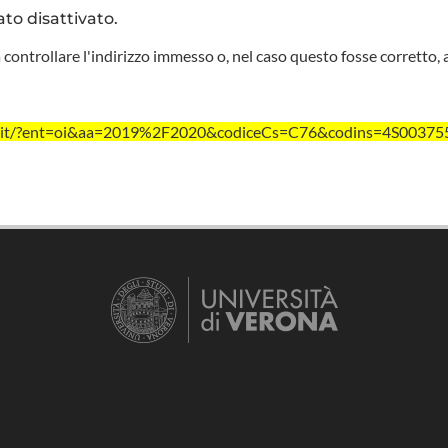
ato disattivato.
 controllare l'indirizzo immesso o, nel caso questo fosse corretto, 
vr.it/?ent=oi&aa=2019%2F2020&codiceCs=C76&codins=4S003755