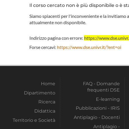
Il corso cercato non è più disponibile o è st
Siamo spiacenti per l'inconveniente e la invitiamo a
attualmente non disponibile.
Indirizzo pagina con errore:
https://www.dse.uni
Forse cercavi:
https://www.dse.univr.it/?ent=oi
Home
FAQ - Domande
frequenti DSE
Dipartimento
E-learning
Ricerca
Pubblicazioni - IRIS
Didattica
Antiplagio - Docenti
Territorio e Società
Antiplagio -