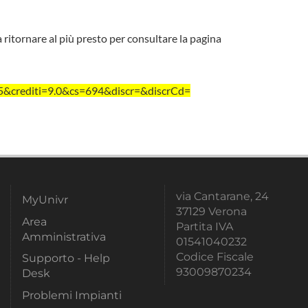
a ritornare al più presto per consultare la pagina
&crediti=9.0&cs=694&discr=&discrCd=
via Cantarane, 24
MyUnivr
37129 Verona
Area
Partita IVA
Amministrativa
01541040232
Codice Fiscale
Supporto - Help
93009870234
Desk
Problemi Impianti