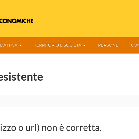
IDATTICA
TERRITORIO E SOCIETÀ
PERSONE
CON
esistente
rizzo o url) non è corretta.