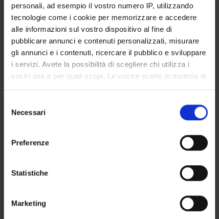
personali, ad esempio il vostro numero IP, utilizzando
SERVIZI DI SEGRETERIA STUDENTI
tecnologie come i cookie per memorizzare e accedere
alle informazioni sul vostro dispositivo al fine di
STRUTTURE DEL DIPARTIMENTO
pubblicare annunci e contenuti personalizzati, misurare
gli annunci e i contenuti, ricercare il pubblico e sviluppare
LABORATORI DI RICERCA
i servizi. Avete la possibilità di scegliere chi utilizza i
vostri dati e per quali scopi. Le vostre scelte in materia di
CENTRI DI RICERCA
privacy sono applicabili solo su questa proprietà digitale
BIBLIOTECHE
in cui avete effettuato le vostre scelte. È possibile
Selezione
modificare o revocare il proprio consenso in qualsiasi
Necessari
del
SPIN OFF E AZIENDE
momento dalla Dichiarazione sui cookie o facendo clic
consenso
sull'icona di attivazione della privacy.
Preferenze
Contatti
Con il tuo consenso, vorremmo anche:
Persone
raccogliere informazioni sulla tua posizione
Statistiche
Luoghi
geografica, con un'approssimazione di qualche
Calendario
metro,
Marketing
Identificare il tuo dispositivo, scansionandolo
attivamente alla ricerca di caratteristiche specifiche