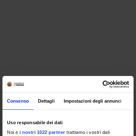
ORGANIZZAZIONE
Consenso
Dettagli
Impostazioni degli annunci
In
GOVERNANCE
COMMISSIONI
Uso responsabile dei dati
UFFICI E STRUTTURE DI SERVIZIO
Noi e
i nostri 1022 partner
trattiamo i vostri dati