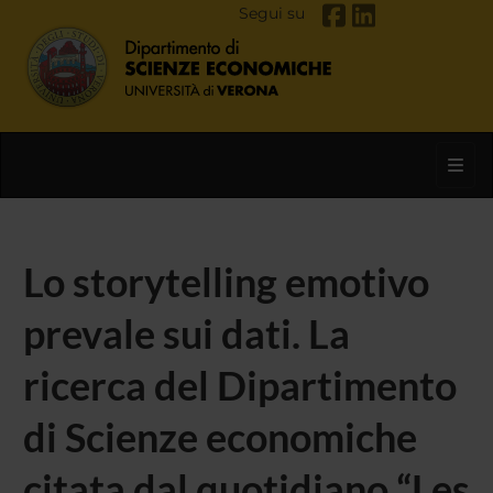
Segui su
Toggl
Lo storytelling emotivo
prevale sui dati. La
ricerca del Dipartimento
di Scienze economiche
citata dal quotidiano “Les