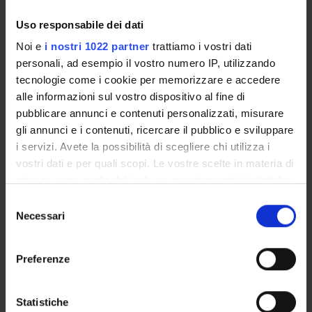
opinioni e sulle dinamiche del dibattito pubblico, temi
Uso responsabile dei dati
centrali per le società contemporanee.
Noi e
i nostri 1022 partner
trattiamo i vostri dati
personali, ad esempio il vostro numero IP, utilizzando
Per approfondire, si rinvia all’articolo su
“
Les Echos
”
e
tecnologie come i cookie per memorizzare e accedere
nella pubblicazione scientifica sul
Journal of the European
alle informazioni sul vostro dispositivo al fine di
Economic Association (JEEA)
.
pubblicare annunci e contenuti personalizzati, misurare
gli annunci e i contenuti, ricercare il pubblico e sviluppare
i servizi. Avete la possibilità di scegliere chi utilizza i
vostri dati e per quali scopi. Le vostre scelte in materia di
Referente
privacy sono applicabili solo su questa proprietà digitale
Simone Quercia
in cui avete effettuato le vostre scelte. È possibile
Selezione
modificare o revocare il proprio consenso in qualsiasi
Necessari
Dipartimento
del
momento dalla Dichiarazione sui cookie o facendo clic
Scienze Economiche
consenso
sull'icona di attivazione della privacy.
Preferenze
Con il tuo consenso, vorremmo anche:
raccogliere informazioni sulla tua posizione
Statistiche