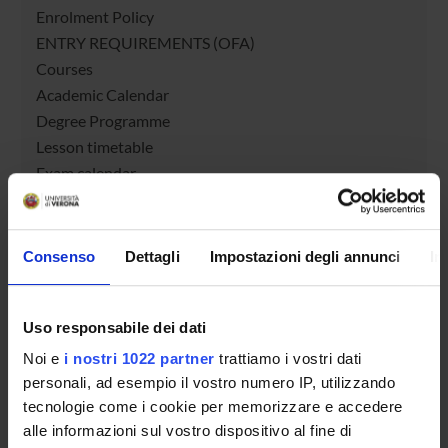
Enrolment Policy
ENTRY REQUIREMENTS (OFA)
Courses
Academic Calendar
Degree Programme
Lesson timetable
Exam calendar
Notices
Thesis and internship proposals
Governing bodies
Consenso
Dettagli
Impostazioni degli annunci
In
Faculty staff
Student Career Management
Uso responsabile dei dati
Scholarships and Grants
Documents
Noi e
i nostri 1022 partner
trattiamo i vostri dati
personali, ad esempio il vostro numero IP, utilizzando
tecnologie come i cookie per memorizzare e accedere
STUDYING
alle informazioni sul vostro dispositivo al fine di