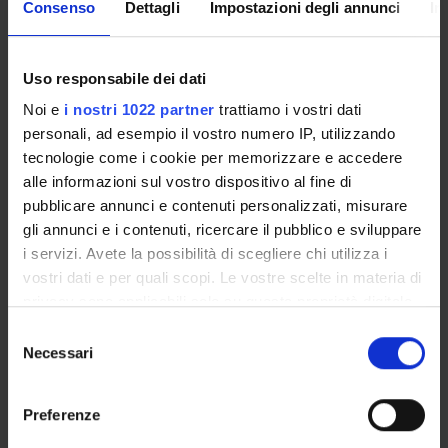
Consenso
Dettagli
Impostazioni degli annunci
In
ATTIVITÀ DI
ORIENTAMENTO
Uso responsabile dei dati
Noi e
i nostri 1022 partner
trattiamo i vostri dati
personali, ad esempio il vostro numero IP, utilizzando
tecnologie come i cookie per memorizzare e accedere
alle informazioni sul vostro dispositivo al fine di
pubblicare annunci e contenuti personalizzati, misurare
gli annunci e i contenuti, ricercare il pubblico e sviluppare
i servizi. Avete la possibilità di scegliere chi utilizza i
PRIMO PIANO
vostri dati e per quali scopi. Le vostre scelte in materia di
privacy sono applicabili solo su questa proprietà digitale
in cui avete effettuato le vostre scelte. È possibile
Premi alla Didattica – A.A. 2024/2025
Selezione
modificare o revocare il proprio consenso in qualsiasi
Necessari
del
Lo storytelling emotivo prevale sui dati. La ricerca del
momento dalla Dichiarazione sui cookie o facendo clic
consenso
Dipartimento di Scienze economiche citata dal quotidiano
sull'icona di attivazione della privacy.
“Les Echos”.
Preferenze
Con il tuo consenso, vorremmo anche: