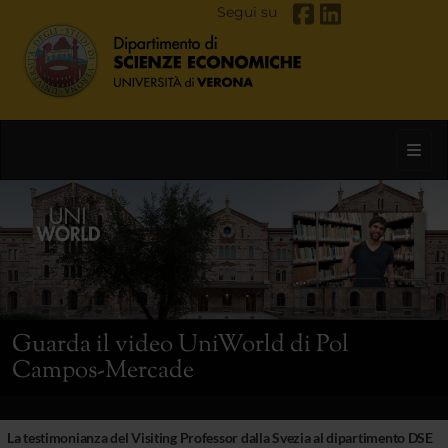
Segui su
Toggl
Guarda il video UniWorld di Pol
Campos-Mercade
La testimonianza del Visiting Professor dalla Svezia al dipartimento DSE