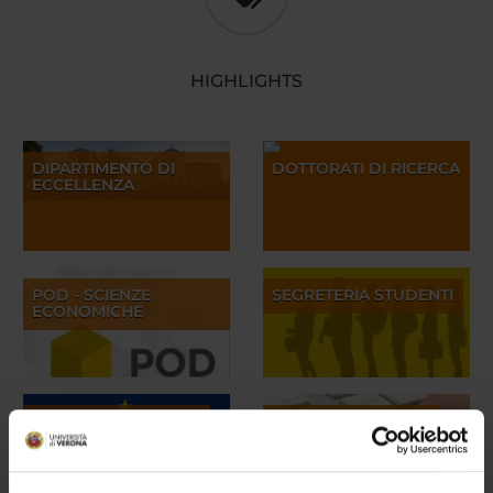
HIGHLIGHTS
DIPARTIMENTO DI
DOTTORATI DI RICERCA
ECCELLENZA
POD - SCIENZE
SEGRETERIA STUDENTI
ECONOMICHE
TUTORATO ERASMUS
BANDI E CONCORSI