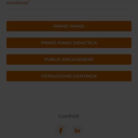
eccellenza"
raccolto dal tuo utilizzo dei loro servizi.
PRIMO PIANO
PRIMO PIANO DIDATTICA
PUBLIC ENGAGEMENT
FORMAZIONE CONTINUA
Condividi