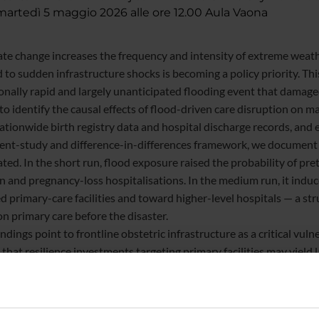
rtedì 5 maggio 2026 alle ore 12.00 Aula Vaona
ate change increases the frequency and intensity of extreme wea
 to sudden infrastructure shocks is becoming a policy priority. Th
onally rapid and largely unanticipated flooding event that damaged
to identify the causal effects of flood-driven care disruption on 
ationwide birth registry data and hospital discharge records, and e
vent-study and difference-in-differences framework, we document
ted. In the short run, flood exposure raised the probability of pre
on and pregnancy-loss hospitalisations. In the medium run, it induc
 primary-care facilities and toward higher-level hospitals — a stru
on primary care before the disaster.
ndings point to frontline obstetric infrastructure as a critical vul
that resilience investments targeting primary facilities may yield 
cy responses.
a joint work with I
gna Bonfrer, Tom Van Ourti (Erasmus University