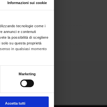
Informazioni sui cookie
utilizzando tecnologie come i
re annunci e contenuti
vete la possibilità di scegliere
li solo su questa proprietà
consenso in qualsiasi momento
alche metro,
Marketing
e specifiche (impronte
ezione dettagli
. Puoi
Accetta tutti