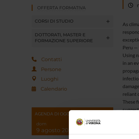
ma
OFFERTA FORMATIVA
CORSI DI STUDIO
As clim
respond
DOTTORATI, MASTER E
excepti
FORMAZIONE SUPERIORE
Peru — 
Using n
Contatti
in an e
Persone
propaga
infecti
Luoghi
damaged
Calendario
reliant 
These fi
suggest 
AGENDA DI OGGI
emergen
dom
9 agosto 2026
This is 