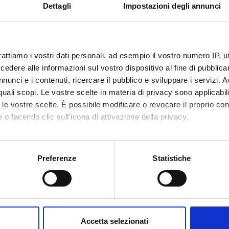
Dettagli
Impostazioni degli annunci
te
Chiara Costi
rattiamo i vostri dati personali, ad esempio il vostro numero IP, 
te esterno
dere alle informazioni sul vostro dispositivo al fine di pubblica
nunci e i contenuti, ricercare il pubblico e sviluppare i servizi. A
bblicazione
9 aprile 2026
r quali scopi. Le vostre scelte in materia di privacy sono applicabi
to le vostre scelte. È possibile modificare o revocare il proprio 
 o facendo clic sull'icona di attivazione della privacy.
mo anche:
oni sulla tua posizione geografica, con un'approssimazione di qu
Condividi
Preferenze
Statistiche
spositivo, scansionandolo attivamente alla ricerca di caratteristich
aborati i tuoi dati personali e imposta le tue preferenze nella
s
consenso in qualsiasi momento dalla Dichiarazione sui cookie.
Accetta selezionati