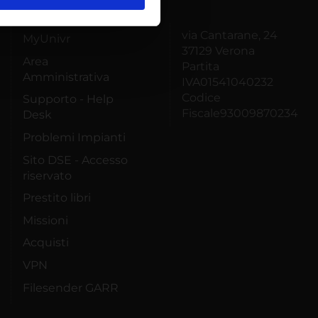
l media e per analizzare il
ostri partner che si occupano
via Cantarane, 24
azioni che hai fornito loro o
MyUnivr
37129 Verona
Area
Partita
Amministrativa
IVA01541040232
Codice
Supporto - Help
Fiscale93009870234
Desk
Problemi Impianti
Sito DSE - Accesso
riservato
Prestito libri
Missioni
Acquisti
VPN
Filesender GARR