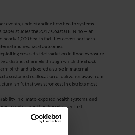
ther events, understanding how health systems
is paper studies the 2017 Coastal El Niño — an
 nearly 1,000 health facilities across northern
maternal and neonatal outcomes.
xploiting cross-district variation in flood exposure
 two distinct channels through which the shock
term birth and triggered a surge in maternal
ed a sustained reallocation of deliveries away from
ctural shift that was strongest in districts most
nerability in climate-exposed health systems, and
larger equity gains than hospital-centred
 Rotterdam)