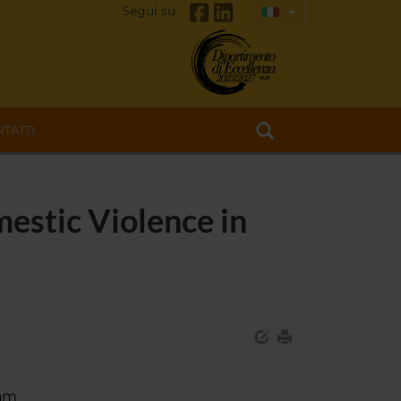
Segui su
TATTI
estic Violence in
dam