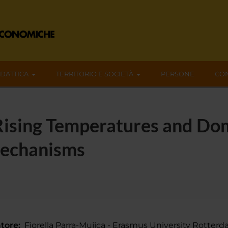
IDATTICA
TERRITORIO E SOCIETÀ
PERSONE
CON
ising Temperatures and Dom
Mechanisms
tore:
Fiorella Parra-Mujica - Erasmus University Rotter