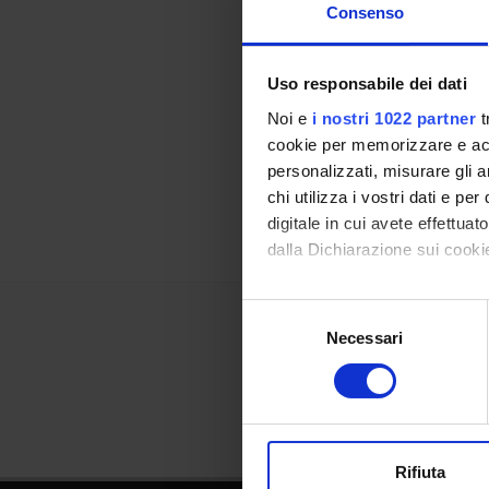
Consenso
Uso responsabile dei dati
Referen
Noi e
i nostri 1022 partner
t
Referen
cookie per memorizzare e acce
personalizzati, misurare gli an
Data pu
chi utilizza i vostri dati e pe
digitale in cui avete effettua
dalla Dichiarazione sui cookie
Con il tuo consenso, vorrem
Selezione
raccogliere informazi
Necessari
del
Identificare il tuo di
consenso
digitali).
Approfondisci come vengono el
modificare o ritirare il tuo 
Rifiuta