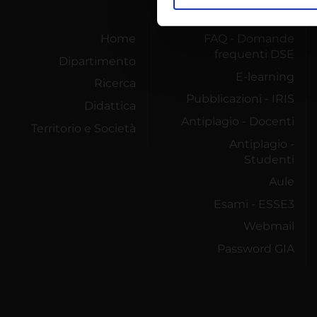
Utilizziamo i cookie per perso
nostro traffico. Condividiamo 
di analisi dei dati web, pubbl
Home
FAQ - Domande
frequenti DSE
che hanno raccolto dal tuo uti
Dipartimento
E-learning
Ricerca
Pubblicazioni - IRIS
Didattica
Antiplagio - Docenti
Territorio e Società
Antiplagio -
Studenti
Aule
Esami - ESSE3
Webmail
Password GIA