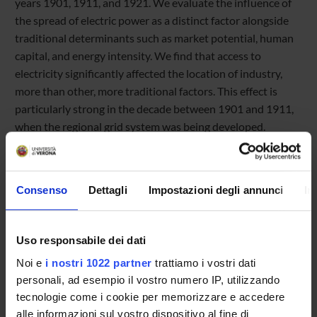
years 1901, 1911, and 1921. We evaluate the influence of
the spread of electric power as a distinct factor alongside
traditional determinants such as market potential, human
capital, and energy intensity. We find that access to
electricity significantly affected the location of industry,
more than other, more traditional factors. This effect is
particularly strong in the decade between 1901 and 1911,
when the regional grid system was being developed.
Consenso
Dettagli
Impostazioni degli annunci
In
Referente
Referente esterno
Uso responsabile dei dati
Data pubblicazione
Noi e
i nostri 1022 partner
trattiamo i vostri dati
11 marzo 2026
personali, ad esempio il vostro numero IP, utilizzando
tecnologie come i cookie per memorizzare e accedere
alle informazioni sul vostro dispositivo al fine di