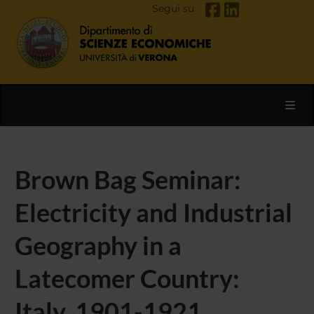
Segui su
Toggl
Brown Bag Seminar:
Electricity and Industrial
Geography in a
Latecomer Country:
Italy, 1901-1921