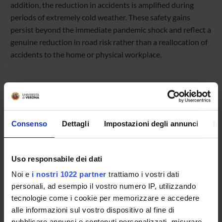
addition, the reduction in accidents is amplified during
periods of extremely cold weather. These safety gains
persist beyond the immediate pandemic shock and reflect a
genuine reduction in road risk rather than a reallocation of
accidents to the home or physical workplace.
Referente
Consenso
Dettagli
Impostazioni degli annunci
In
Referente esterno
Data pubblicazione
Uso responsabile dei dati
20 gennaio 2026
Noi e
i nostri 1022 partner
trattiamo i vostri dati
personali, ad esempio il vostro numero IP, utilizzando
tecnologie come i cookie per memorizzare e accedere
alle informazioni sul vostro dispositivo al fine di
OFFERTA FORMATIVA
pubblicare annunci e contenuti personalizzati, misurare