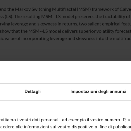
nd the Markov Switching Multifractal (MSM) framework of Calvet
s (LS). The resulting MSM--LS model preserves the tractability of 
ying leverage and skewness in returns, two salient empirical featur
 show that the MSM--LS model delivers superior volatility forecast
c value of incorporating leverage and skewness into the multifract
te
Roberto Reno'
te esterno
Dettagli
Impostazioni degli annunci
bblicazione
19 gennaio 2026
rattiamo i vostri dati personali, ad esempio il vostro numero IP, 
dere alle informazioni sul vostro dispositivo al fine di pubblica