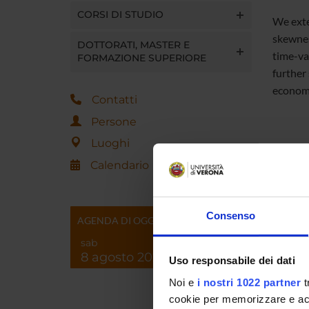
CORSI DI STUDIO
We exte
skewnes
DOTTORATI, MASTER E
time-var
FORMAZIONE SUPERIORE
further
economi
Contatti
Persone
Luoghi
Calendario
Referen
Referen
Consenso
AGENDA DI OGGI
Data pu
sab
8 agosto 2026
Uso responsabile dei dati
Noi e
i nostri 1022 partner
t
cookie per memorizzare e acce