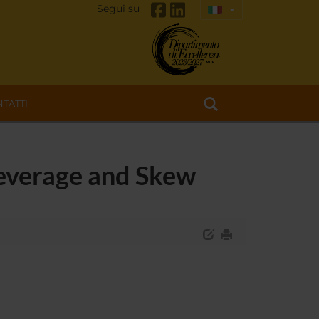
Segui su
TATTI
Leverage and Skew