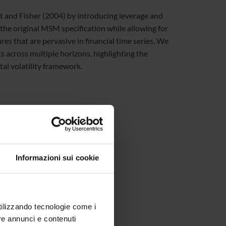
 and Fisher (2004) by introducing leverage and
the original MSM specification while allowing for
es that are pervasive in financial time series. We
s across multiple horizons, highlighting the
al volatility framework.
Informazioni sui cookie
utilizzando tecnologie come i
re annunci e contenuti