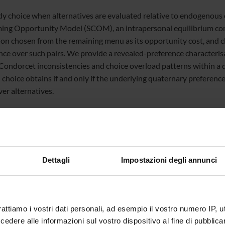
y choice when alternatives are evaluated relative to endogenous 
ing Opportunity Model (SCOM), an intrapersonal equilibrium conc
ion chosen from the remaining menu as its opportunity cost, and
nce over such pairs. We provide a revealed-preference characteri
 Condorcet inconsistencies and choice overload patterns within a
 choice obtains if and only if the underlying quaternary preference 
er alternatives.
te
Roberto Ricciuti
Dettagli
Impostazioni degli annunci
te esterno
bblicazione
25 novembre 2025
rattiamo i vostri dati personali, ad esempio il vostro numero IP, 
dere alle informazioni sul vostro dispositivo al fine di pubblica