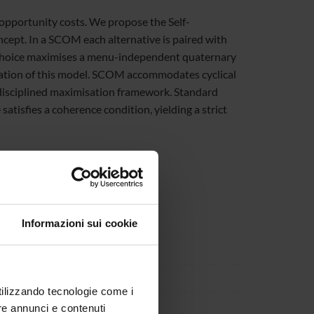
opportunity costs. We propose the Self-
ept. In a SCOM each alternative is paired with
 choice maximises a menu-independent quaternary
sation of this model. SCOM accommodates cyclical
 disciplined maximisation framework. Standard
satisfies a coherence condition, yielding a strict
Informazioni sui cookie
utilizzando tecnologie come i
re annunci e contenuti