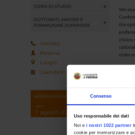
CORSI DI STUDIO
We stud
Confirm
DOTTORATI, MASTER E
the opt
FORMAZIONE SUPERIORE
prefere
choice,
Contatti
rational
Persone
order ov
Luoghi
Calendario
Referen
Consenso
AGENDA DI OGGI
ven
Referen
7 agosto 2026
Uso responsabile dei dati
Data pu
Noi e
i nostri 1022 partner
t
cookie per memorizzare e acce