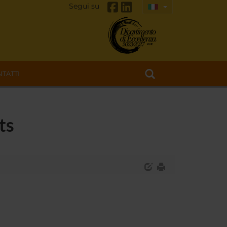
Segui su
TATTI
ts