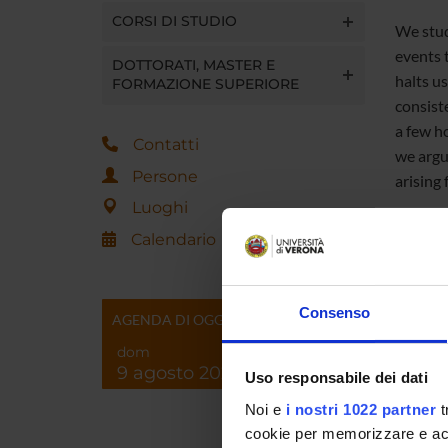
CORSI DI STUDIO
We study
events t
DOTTORATI, MASTER E
halts us
FORMAZIONE SUPERIORE
consiste
a few ho
Contatti
we argu
Persone
arising 
Luoghi
Calendario
Consenso
Referen
AGENDA DI OGGI
dom
Referen
9 agosto 2026
Uso responsabile dei dati
Data pu
Noi e
i nostri 1022 partner
t
cookie per memorizzare e acce