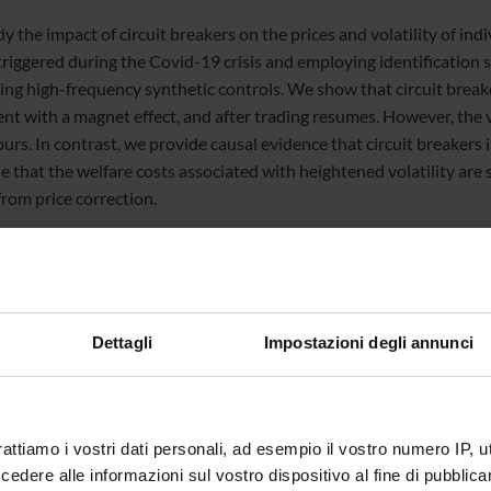
 the impact of circuit breakers on the prices and volatility of ind
riggered during the Covid-19 crisis and employing identification st
ing high-frequency synthetic controls. We show that circuit breaker
nt with a magnet effect, and after trading resumes. However, the vo
urs. In contrast, we provide causal evidence that circuit breakers 
e that the welfare costs associated with heightened volatility are 
from price correction.
Dettagli
Impostazioni degli annunci
te
Roberto Reno'
te esterno
bblicazione
21 novembre 2025
rattiamo i vostri dati personali, ad esempio il vostro numero IP, 
dere alle informazioni sul vostro dispositivo al fine di pubblica