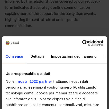
informed by the relationships uncovered by our reduced-
form indicates that strategic online communication
explains more of the support for the party than events,
highlighting the central role of online political
communication.
Consenso
Dettagli
Impostazioni degli annunci
In
Referente
Referente esterno
Data pubblicazione
Uso responsabile dei dati
25 luglio 2025
Noi e
i nostri 1022 partner
trattiamo i vostri dati
personali, ad esempio il vostro numero IP, utilizzando
tecnologie come i cookie per memorizzare e accedere
alle informazioni sul vostro dispositivo al fine di
pubblicare annunci e contenuti personalizzati, misurare
OFFERTA FORMATIVA