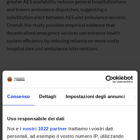
greater AES availability reduces general hospitalizations
and lowers ambulance dispatches, suggesting a
substitution e!ect between AES and ambulance services.
Overall, the study provides empirical evidence that
decentralized emergency services can enhance health
system efficiency by reducing reliance on more costly
hospital care and ambulance interventions.
Consenso
Dettagli
Impostazioni degli annunci
In
Referente
Paola Bertoli
Uso responsabile dei dati
Referente esterno
Noi e
i nostri 1022 partner
trattiamo i vostri dati
Data pubblicazione
personali, ad esempio il vostro numero IP, utilizzando
25 luglio 2025