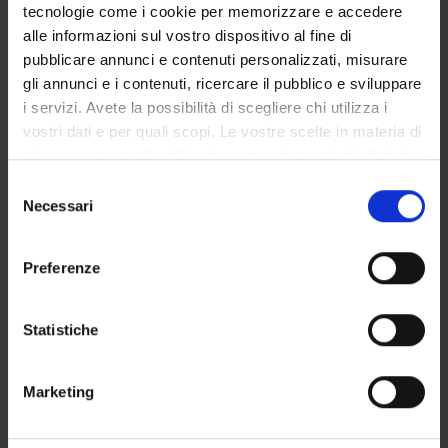
tecnologie come i cookie per memorizzare e accedere
alle informazioni sul vostro dispositivo al fine di
pubblicare annunci e contenuti personalizzati, misurare
gli annunci e i contenuti, ricercare il pubblico e sviluppare
i servizi. Avete la possibilità di scegliere chi utilizza i
OFFERTA FORMATIVA
vostri dati e per quali scopi. Le vostre scelte in materia di
CORSI DI STUDIO
privacy sono applicabili solo su questa proprietà digitale
in cui avete effettuato le vostre scelte. È possibile
Selezione
DOTTORATI, MASTER E FORMAZIONE SUPERIORE
modificare o revocare il proprio consenso in qualsiasi
Necessari
del
momento dalla Dichiarazione sui cookie o facendo clic
consenso
Contatti
sull'icona di attivazione della privacy.
Preferenze
Persone
Con il tuo consenso, vorremmo anche:
Luoghi
raccogliere informazioni sulla tua posizione
Statistiche
Calendario
geografica, con un'approssimazione di qualche
metro,
Marketing
Identificare il tuo dispositivo, scansionandolo
attivamente alla ricerca di caratteristiche specifiche
(impronte digitali).