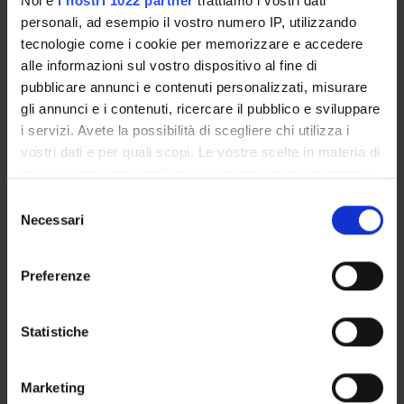
Noi e
i nostri 1022 partner
trattiamo i vostri dati
Referente
personali, ad esempio il vostro numero IP, utilizzando
Andrea Mazzon
tecnologie come i cookie per memorizzare e accedere
Referente esterno
alle informazioni sul vostro dispositivo al fine di
Data pubblicazione
pubblicare annunci e contenuti personalizzati, misurare
21 ottobre 2024
gli annunci e i contenuti, ricercare il pubblico e sviluppare
i servizi. Avete la possibilità di scegliere chi utilizza i
vostri dati e per quali scopi. Le vostre scelte in materia di
privacy sono applicabili solo su questa proprietà digitale
in cui avete effettuato le vostre scelte. È possibile
Selezione
OFFERTA FORMATIVA
modificare o revocare il proprio consenso in qualsiasi
Necessari
del
momento dalla Dichiarazione sui cookie o facendo clic
CORSI DI STUDIO
consenso
sull'icona di attivazione della privacy.
Preferenze
DOTTORATI, MASTER E FORMAZIONE SUPERIORE
Con il tuo consenso, vorremmo anche:
Contatti
raccogliere informazioni sulla tua posizione
Statistiche
geografica, con un'approssimazione di qualche
Persone
metro,
Luoghi
Marketing
Identificare il tuo dispositivo, scansionandolo