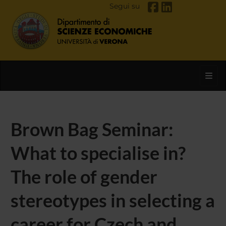
Segui su
Toggl
Brown Bag Seminar:
What to specialise in?
The role of gender
stereotypes in selecting a
career for Czech and