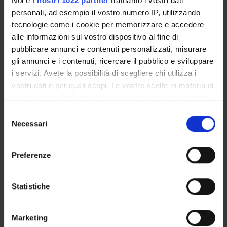
Noi e
i nostri 1022 partner
trattiamo i vostri dati
Referente esterno
personali, ad esempio il vostro numero IP, utilizzando
tecnologie come i cookie per memorizzare e accedere
Data pubblicazione
16 settembre 2024
alle informazioni sul vostro dispositivo al fine di
pubblicare annunci e contenuti personalizzati, misurare
gli annunci e i contenuti, ricercare il pubblico e sviluppare
i servizi. Avete la possibilità di scegliere chi utilizza i
vostri dati e per quali scopi. Le vostre scelte in materia di
OFFERTA FORMATIVA
privacy sono applicabili solo su questa proprietà digitale
in cui avete effettuato le vostre scelte. È possibile
Selezione
CORSI DI STUDIO
modificare o revocare il proprio consenso in qualsiasi
Necessari
del
momento dalla Dichiarazione sui cookie o facendo clic
consenso
DOTTORATI, MASTER E FORMAZIONE SUPERIORE
sull'icona di attivazione della privacy.
Preferenze
Contatti
Con il tuo consenso, vorremmo anche:
Persone
raccogliere informazioni sulla tua posizione
Statistiche
Luoghi
geografica, con un'approssimazione di qualche
metro,
Calendario
Marketing
Identificare il tuo dispositivo, scansionandolo