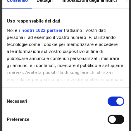
Consenso
Dettagli
Impostazioni degli annunci
In
understanding could improve the quality of democratic
decision-making.
Uso responsabile dei dati
Noi e
i nostri 1022 partner
trattiamo i vostri dati
personali, ad esempio il vostro numero IP, utilizzando
tecnologie come i cookie per memorizzare e accedere
alle informazioni sul vostro dispositivo al fine di
Referente
Maria Vittoria Levati
pubblicare annunci e contenuti personalizzati, misurare
gli annunci e i contenuti, ricercare il pubblico e sviluppare
Referente esterno
i servizi. Avete la possibilità di scegliere chi utilizza i
Data pubblicazione
vostri dati e per quali scopi. Le vostre scelte in materia di
24 luglio 2024
privacy sono applicabili solo su questa proprietà digitale
in cui avete effettuato le vostre scelte. È possibile
Selezione
modificare o revocare il proprio consenso in qualsiasi
Necessari
del
momento dalla Dichiarazione sui cookie o facendo clic
consenso
OFFERTA FORMATIVA
sull'icona di attivazione della privacy.
Preferenze
CORSI DI STUDIO
Con il tuo consenso, vorremmo anche: