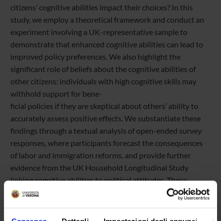
citizens’ cognitive abilities impact their choices? In this
study, we employ a theoretical framework and conduct an
experiment involving a UK-representative sample to
demonstrate that enhanced cognitive abilities can lead to
improved policy preferences. We also highlight the
significant role of beliefs about the cognitive abilities of
other citizens: individuals with high cognitive skills may
withhold support for bene-
ficial policies if they are skeptical about others’ ability to
accurately assess positive effects. We substantiate these
findings through a textual analysis of open-ended survey
responses, where participants forecast the consequences
of labor and immigration reforms, and provide further
evidence from the UK Household Longitudinal Study
linking cognitive abilities to political attitudes. These
findings carry important policy implications: educational
programs aimed at developing cognitive skills and
interventions designed to enhance trust in others’