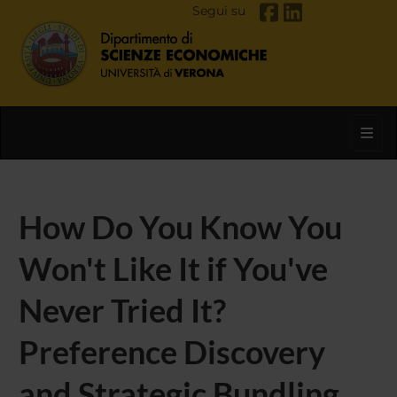
Segui su
Toggl
How Do You Know You
Won't Like It if You've
Never Tried It?
Preference Discovery
and Strategic Bundling