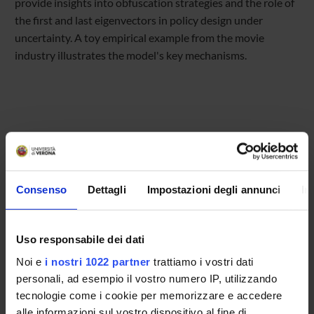
provide insights into obfuscation strategies and the role of
the first and last eigenvectors in policy design under
uncertainty. A toy empirical example from the movie
industry illustrates the model's key mechanisms.
Referente
Consenso
Dettagli
Impostazioni degli annunci
In
Maria Vittoria Levati
Referente esterno
Uso responsabile dei dati
Data pubblicazione
24 luglio 2024
Noi e
i nostri 1022 partner
trattiamo i vostri dati
personali, ad esempio il vostro numero IP, utilizzando
tecnologie come i cookie per memorizzare e accedere
alle informazioni sul vostro dispositivo al fine di