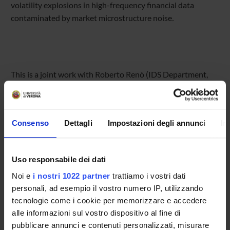
volatility explosions in high-frequency financial data
contaminated by market microstructure noise
.
This is a joint work with Roberto Renò (IDS Department,
ESSEC Business School).
Consenso
Dettagli
Impostazioni degli annunci
In
Referente
Uso responsabile dei dati
Andrea Mazzon
Noi e
i nostri 1022 partner
trattiamo i vostri dati
Referente esterno
personali, ad esempio il vostro numero IP, utilizzando
Data pubblicazione
tecnologie come i cookie per memorizzare e accedere
10 gennaio 2024
alle informazioni sul vostro dispositivo al fine di
pubblicare annunci e contenuti personalizzati, misurare