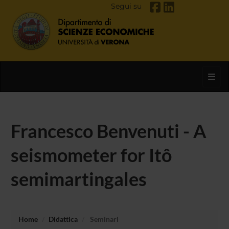
Segui su
Toggl
Francesco Benvenuti - A
seismometer for Itô
semimartingales
Home
Didattica
Seminari