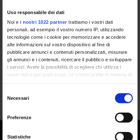
Contatti
Uso responsabile dei dati
Persone
Noi e
i nostri 1022 partner
trattiamo i vostri dati
Luoghi
personali, ad esempio il vostro numero IP, utilizzando
Calendario
tecnologie come i cookie per memorizzare e accedere
alle informazioni sul vostro dispositivo al fine di
pubblicare annunci e contenuti personalizzati, misurare
gli annunci e i contenuti, ricercare il pubblico e sviluppare
i servizi. Avete la possibilità di scegliere chi utilizza i
vostri dati e per quali scopi. Le vostre scelte in materia di
privacy sono applicabili solo su questa proprietà digitale
Condividi
in cui avete effettuato le vostre scelte. È possibile
Selezione
modificare o revocare il proprio consenso in qualsiasi
Necessari
del
momento dalla Dichiarazione sui cookie o facendo clic
consenso
sull'icona di attivazione della privacy.
Preferenze
Con il tuo consenso, vorremmo anche:
raccogliere informazioni sulla tua posizione
Statistiche