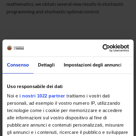
mathematics, we obtain several new results in stochastic
programming and stochastic optimal control.
Referente
Referente esterno
Consenso
Dettagli
Impostazioni degli annunci
In
Data pubblicazione
18 settembre 2023
Uso responsabile dei dati
Noi e
i nostri 1022 partner
trattiamo i vostri dati
personali, ad esempio il vostro numero IP, utilizzando
tecnologie come i cookie per memorizzare e accedere
OFFERTA FORMATIVA
alle informazioni sul vostro dispositivo al fine di
CORSI DI STUDIO
pubblicare annunci e contenuti personalizzati, misurare
gli annunci e i contenuti, ricercare il pubblico e sviluppare