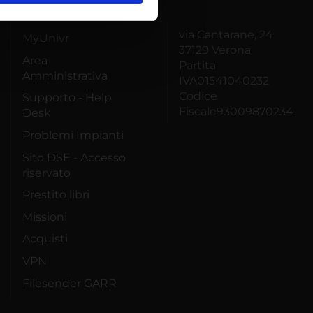
ostri partner che si occupano
azioni che hai fornito loro o
via Cantarane, 24
MyUnivr
37129 Verona
Area
Partita
Amministrativa
IVA01541040232
Codice
Supporto - Help
Fiscale93009870234
Desk
Problemi Impianti
Sito DSE - Accesso
riservato
Prestito libri
Missioni
Acquisti
VPN
Filesender GARR