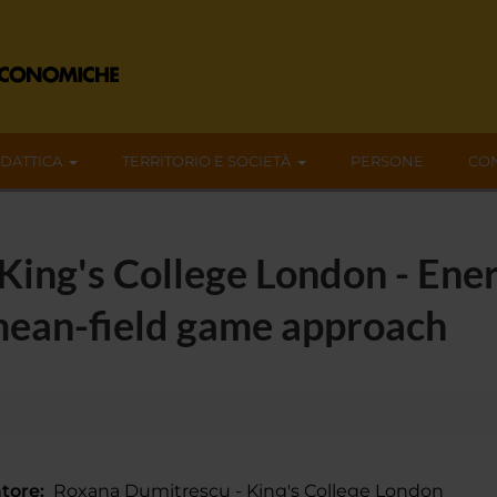
IDATTICA
TERRITORIO E SOCIETÀ
PERSONE
CON
ing's College London - Ener
mean-field game approach
tore:
Roxana Dumitrescu - King's College London