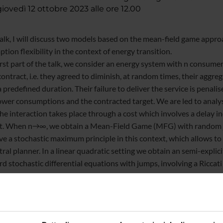
ovedì 12 ottobre 2023 alle ore 12.00
 talk, I will discuss two models based on the mean-field game appro
ion flexibility in the context of energy transition.
irst part of the talk, we consider an energy system with
n
consumer
ontract, i.e. they agreed to diminish, at random times, their agg
 predefined duration. Their failure to deliver the service is penal
wer consumptions and the contracted target. We are led to analy
he interaction takes place through a cost which involves a delay 
t. When
n
→
∞
, we obtain a Mean-Field Game (MFG) with random j
e a stochastic maximum principle in this context, which allows t
ntral planner. In a linear quadratic setting we obtain an semi-expl
d stochastic differential equations with jumps, involving a Ricca
s an approximate Nash equilibrium for the original
n
-player game 
al experiments.
Bbased on a joint work with C. Alasseur, L. Campi 