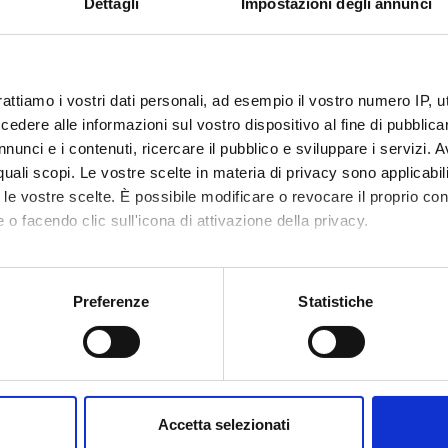
Dettagli
Impostazioni degli annunci
te
Martina Menon
rattiamo i vostri dati personali, ad esempio il vostro numero IP, 
te esterno
dere alle informazioni sul vostro dispositivo al fine di pubblica
nunci e i contenuti, ricercare il pubblico e sviluppare i servizi. A
bblicazione
5 settembre 2023
r quali scopi. Le vostre scelte in materia di privacy sono applicabi
to le vostre scelte. È possibile modificare o revocare il proprio 
 o facendo clic sull'icona di attivazione della privacy.
mo anche:
oni sulla tua posizione geografica, con un'approssimazione di qu
Preferenze
Statistiche
Condividi
spositivo, scansionandolo attivamente alla ricerca di caratteristich
aborati i tuoi dati personali e imposta le tue preferenze nella
s
consenso in qualsiasi momento dalla Dichiarazione sui cookie.
Accetta selezionati
nalizzare contenuti ed annunci, per fornire funzionalità dei socia