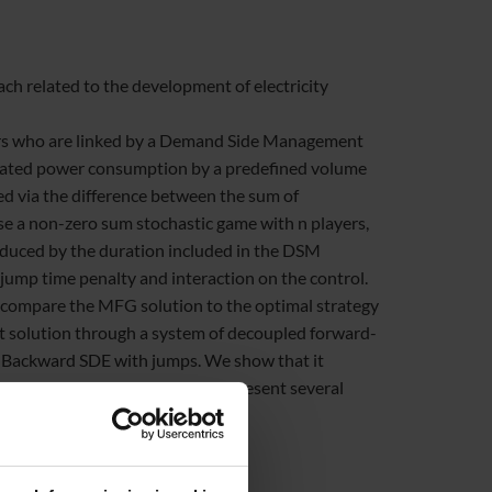
ach related to the development of electricity
s who are linked by a Demand Side Management
regated power consumption by a predefined volume
ised via the difference between the sum of
se a non-zero sum stochastic game with
n
players,
induced by the duration included in the DSM
ump time penalty and interaction on the control.
o compare the MFG solution to the optimal strategy
icit solution through a system of decoupled forward-
ti Backward SDE with jumps. We show that it
for
n
large. Finally, we propose present several
and J. Zeng.