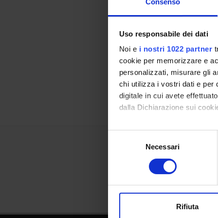
Consenso
Uso responsabile dei dati
Referen
Noi e
i nostri 1022 partner
t
Referen
cookie per memorizzare e acce
personalizzati, misurare gli an
Data pu
chi utilizza i vostri dati e pe
digitale in cui avete effettua
dalla Dichiarazione sui cookie
Con il tuo consenso, vorrem
Selezione
raccogliere informazi
Necessari
del
Identificare il tuo di
consenso
digitali).
Approfondisci come vengono el
modificare o ritirare il tuo 
Rifiuta
Utilizziamo i cookie per perso