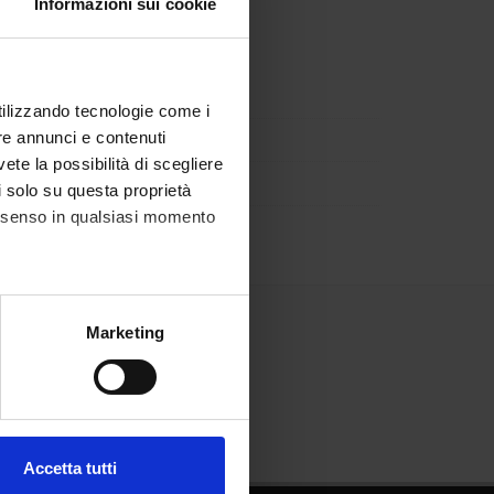
Informazioni sui cookie
utilizzando tecnologie come i
re annunci e contenuti
vete la possibilità di scegliere
li solo su questa proprietà
consenso in qualsiasi momento
alche metro,
Marketing
e specifiche (impronte
ezione dettagli
. Puoi
Accetta tutti
l media e per analizzare il