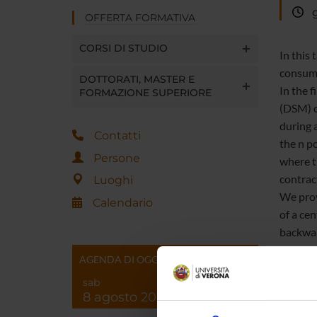
gi
OFFERTA FORMATIVA
CORSI DI STUDIO
In this
consumpt
DOTTORATI, MASTER E
I
n the f
FORMAZIONE SUPERIORE
(DSM) c
during a
Contatti
the
n
po
Persone
where t
contrac
Luoghi
We prov
Calendario
of a ce
backwar
provide
AGENDA DI OGGI
numeric
sab
8 agosto 2026