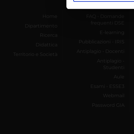
nostro traffico. Condividiamo 
di analisi dei dati web, pubbl
Home
FAQ - Domande
che hanno raccolto dal tuo uti
frequenti DSE
Dipartimento
E-learning
Ricerca
Pubblicazioni - IRIS
Didattica
Antiplagio - Docenti
Territorio e Società
Antiplagio -
Studenti
Aule
Esami - ESSE3
Webmail
Password GIA