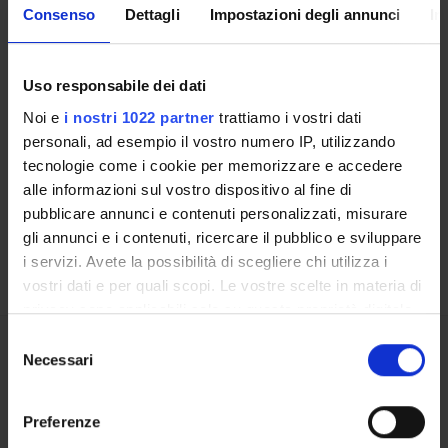
CORSI DI STUDIO
Consenso
Dettagli
Impostazioni degli annunci
In
DOTTORATI, MASTER E FORMAZIONE SUPERIORE
Uso responsabile dei dati
Contatti
Noi e
i nostri 1022 partner
trattiamo i vostri dati
Persone
personali, ad esempio il vostro numero IP, utilizzando
tecnologie come i cookie per memorizzare e accedere
Luoghi
alle informazioni sul vostro dispositivo al fine di
Calendario
pubblicare annunci e contenuti personalizzati, misurare
gli annunci e i contenuti, ricercare il pubblico e sviluppare
i servizi. Avete la possibilità di scegliere chi utilizza i
vostri dati e per quali scopi. Le vostre scelte in materia di
privacy sono applicabili solo su questa proprietà digitale
in cui avete effettuato le vostre scelte. È possibile
Selezione
modificare o revocare il proprio consenso in qualsiasi
Necessari
del
Condividi
momento dalla Dichiarazione sui cookie o facendo clic
consenso
sull'icona di attivazione della privacy.
Preferenze