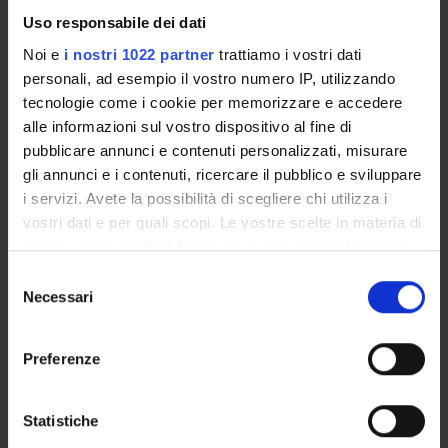
Uso responsabile dei dati
Noi e
i nostri 1022 partner
trattiamo i vostri dati
personali, ad esempio il vostro numero IP, utilizzando
Referente
tecnologie come i cookie per memorizzare e accedere
Giulia Montresor
alle informazioni sul vostro dispositivo al fine di
Referente esterno
pubblicare annunci e contenuti personalizzati, misurare
Data pubblicazione
gli annunci e i contenuti, ricercare il pubblico e sviluppare
10 settembre 2022
i servizi. Avete la possibilità di scegliere chi utilizza i
vostri dati e per quali scopi. Le vostre scelte in materia di
privacy sono applicabili solo su questa proprietà digitale
in cui avete effettuato le vostre scelte. È possibile
Selezione
modificare o revocare il proprio consenso in qualsiasi
Necessari
del
OFFERTA FORMATIVA
momento dalla Dichiarazione sui cookie o facendo clic
consenso
sull'icona di attivazione della privacy.
CORSI DI STUDIO
Preferenze
Con il tuo consenso, vorremmo anche:
DOTTORATI, MASTER E FORMAZIONE SUPERIORE
raccogliere informazioni sulla tua posizione
Statistiche
geografica, con un'approssimazione di qualche
Contatti