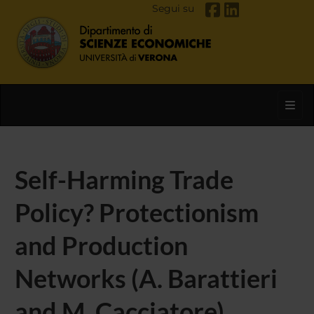
Segui su
Toggl
Self-Harming Trade
Policy? Protectionism
and Production
Networks (A. Barattieri
and M. Cacciatore)