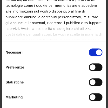
22 dicembre 2021
tecnologie come i cookie per memorizzare e accedere
alle informazioni sul vostro dispositivo al fine di
pubblicare annunci e contenuti personalizzati, misurare
gli annunci e i contenuti, ricercare il pubblico e sviluppare
i servizi. Avete la possibilità di scegliere chi utilizza i
OFFERTA FORMATIVA
vostri dati e per quali scopi. Le vostre scelte in materia di
privacy sono applicabili solo su questa proprietà digitale
CORSI DI STUDIO
in cui avete effettuato le vostre scelte. È possibile
Selezione
modificare o revocare il proprio consenso in qualsiasi
Necessari
DOTTORATI, MASTER E FORMAZIONE SUPERIORE
del
momento dalla Dichiarazione sui cookie o facendo clic
consenso
sull'icona di attivazione della privacy.
Contatti
Preferenze
Persone
Con il tuo consenso, vorremmo anche:
Luoghi
raccogliere informazioni sulla tua posizione
Statistiche
geografica, con un'approssimazione di qualche
Calendario
metro,
Marketing
Identificare il tuo dispositivo, scansionandolo
attivamente alla ricerca di caratteristiche specifiche