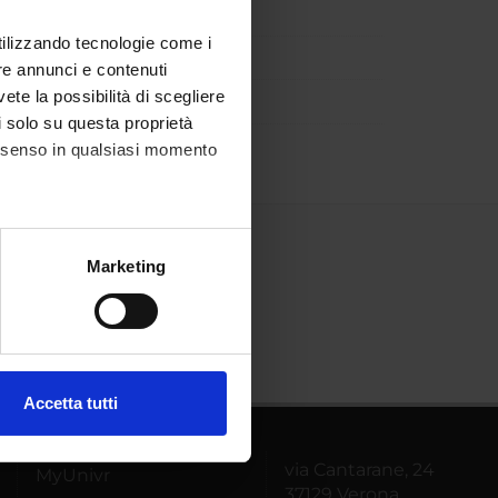
utilizzando tecnologie come i
re annunci e contenuti
vete la possibilità di scegliere
li solo su questa proprietà
consenso in qualsiasi momento
alche metro,
Marketing
e specifiche (impronte
ezione dettagli
. Puoi
Accetta tutti
l media e per analizzare il
ostri partner che si occupano
via Cantarane, 24
MyUnivr
azioni che hai fornito loro o
37129 Verona