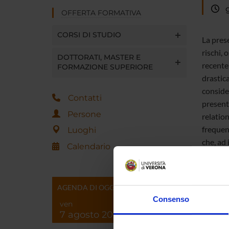
gi
OFFERTA FORMATIVA
CORSI DI STUDIO
La pres
rischi, 
DOTTORATI, MASTER E
recentem
FORMAZIONE SUPERIORE
drastic
consider
Contatti
presente
Persone
relation
frequenz
Luoghi
che, ad 
Calendario
future,
alla pr
fragili,
AGENDA DI OGGI
Consenso
ven
7 agosto 2026