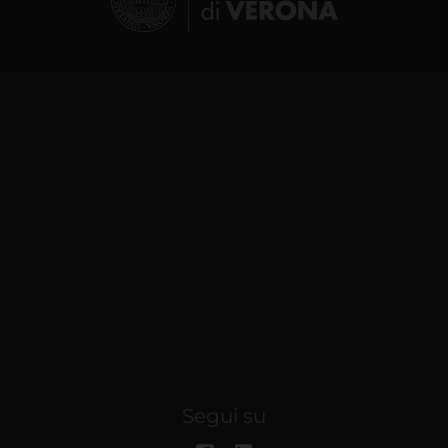
lizzo dei loro servizi.
Segui su