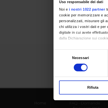
Uso responsabile dei dati
Referen
Noi e
i nostri 1022 partner
t
Referen
cookie per memorizzare e acce
personalizzati, misurare gli an
Data pu
chi utilizza i vostri dati e pe
digitale in cui avete effettua
dalla Dichiarazione sui cookie
Con il tuo consenso, vorrem
Selezione
raccogliere informazi
Necessari
del
Identificare il tuo di
consenso
digitali).
Approfondisci come vengono el
modificare o ritirare il tuo 
Rifiuta
Utilizziamo i cookie per perso
nostro traffico. Condividiamo 
Home
FAQ - Domande
di analisi dei dati web, pubbl