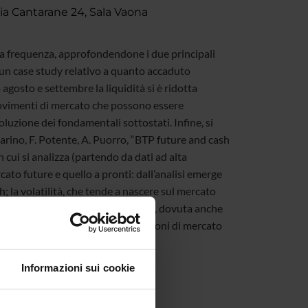
ia Cantarane 24, Sala Vaona
lta frequenza, approfondendone i due principali
ad un case study relativo a quanto accaduto
agosto e settembre la liquidità si è ridotta
movimenti di mercato che possono essere
voluzione dei fondamentali sottostati. Infine, si
arino, F. Potente, A. Puorro, “BTP future and cash
cui si analizza (partendo da dati ad alta
cato future e quello a pronti: dall’analisi emerge
sh; la volatilità, che tende a nascere sul mercato
i, al mercato cash. tale relazione, dovuta anche
deguatamente in quanto, in condizioni di mercato
amente generano un flash crash.
Informazioni sui cookie