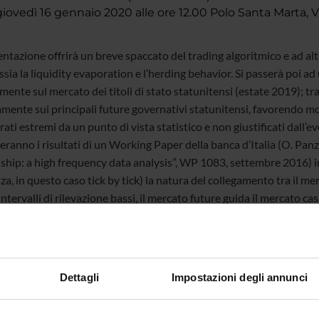
ovedì 16 gennaio 2020 alle ore 12.00 Polo Santa Marta, V
entazione offrirà un breve spaccato del trading algoritmico e ad a
ossia la liquidity evaporation e l’herding behavior. Si passerà poi 
ente sul mercato dei titoli di stato statunitensi (estate 2019); tra 
amente sui principali future governativi statunitensi, favorendo 
ati estremi da un punto di vista statistico e non giustificati dall’e
ranno i risultati di un Working Paper della banca d’Italia (O. Panz
ship: a high frequency data analysis”, WP 1083, settembre 2016) in 
a, in questo caso tick by tick) la natura del collegamento tra il mer
intervalli di rilevazione bassi, il mercato future guida il mercato ca
 si propaga molto rapidamente, tramite alcuni meccanismi automatic
esenza degli HFT sul mercato future, è un rischio da considerare a
 potrebbe dar vita alla serie di eventi (cascading events) che solit
Dettagli
Impostazioni degli annunci