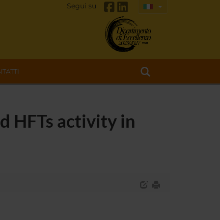
Segui su
TATTI
d HFTs activity in