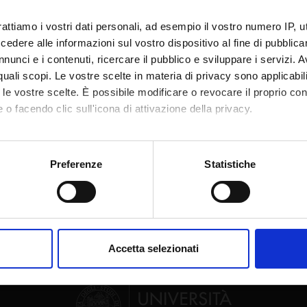
te
Roberto Reno'
rattiamo i vostri dati personali, ad esempio il vostro numero IP, 
te esterno
dere alle informazioni sul vostro dispositivo al fine di pubblica
nunci e i contenuti, ricercare il pubblico e sviluppare i servizi. A
bblicazione
9 gennaio 2020
r quali scopi. Le vostre scelte in materia di privacy sono applicabi
to le vostre scelte. È possibile modificare o revocare il proprio 
 o facendo clic sull'icona di attivazione della privacy.
mo anche:
Condividi
oni sulla tua posizione geografica, con un'approssimazione di qu
Preferenze
Statistiche
spositivo, scansionandolo attivamente alla ricerca di caratteristich
aborati i tuoi dati personali e imposta le tue preferenze nella
s
consenso in qualsiasi momento dalla Dichiarazione sui cookie.
Accetta selezionati
nalizzare contenuti ed annunci, per fornire funzionalità dei socia
inoltre informazioni sul modo in cui utilizzi il nostro sito con i n
icità e social media, i quali potrebbero combinarle con altre inform