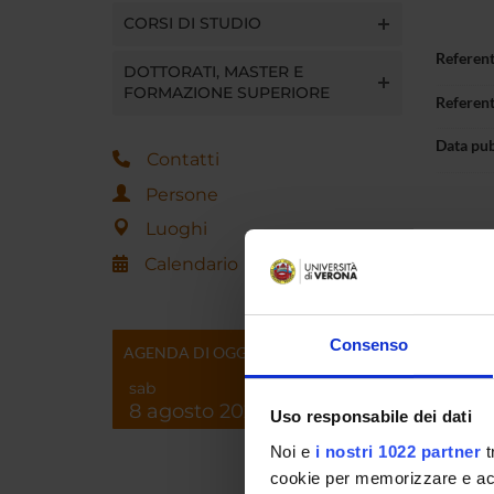
CORSI DI STUDIO
Referen
DOTTORATI, MASTER E
FORMAZIONE SUPERIORE
Referen
Data pu
Contatti
Persone
Luoghi
Calendario
Consenso
AGENDA DI OGGI
sab
8 agosto 2026
Uso responsabile dei dati
Noi e
i nostri 1022 partner
t
cookie per memorizzare e acce